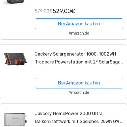
Solargenerator,1500W AC/100W USB-C
529,00€
579,00€
Ausgang, 1 Std. Schnellladung, LFP
Powerstation für Outdoor...
Bei Amazon kaufen
Amazon.de
Jackery Solargenerator 1000, 1002WH
Tragbare Powerstation mit 2* SolarSaga
100W Solarpanels, 2 * 230V 1000W AC
Steckdose mobile Stromversorgung
Bei Amazon kaufen
Amazon.de
Jakcery HomePower 2000 Ultra
Balkonkraftwerk mit Speicher, 2kWh 0%