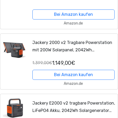
VAT, Dual MPPT 2800W Solareingang, All-
in-One Stromspeicher mit
Bei Amazon kaufen
Wechselrichter,...
Amazon.de
Jackery 2000 v2 Tragbare Powerstation
mit 200W Solarpanel, 2042Wh
Solargenerator mit 2200W Ausgang,
1.149,00€
1.399,00€
LiFePO4 Batterie Schnellladung für
Camping, Wohnmobil,...
Bei Amazon kaufen
Amazon.de
Jackery E2000 v2 tragbare Powerstation,
LiFePO4 Akku, 2042Wh Solargenerator
mit 2200W Ausgang (Max 4400W),