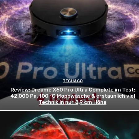
TECH&CO
Review: Dreame X60 Pro Ultra Complete im Test:
42.000 Pa, 100 °C Moppwäsche & erstaunlich viel
Technik in nur 8,9 cm Höhe