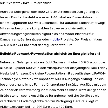
nur 989 statt 2.049 Euro erhältlich.
Auch der Solargenerator 1000 v2 ist im Aktionszeitraum günstig zu
haben. Das Set besteht aus einer 1 kWh starken Powerstation und
einem klappbaren 100-Watt-Solarmodul für autarkes Laden unterwegs.
Mit seiner besonders kompakten Bauweise und vielseitigen
Anwendungsmöglichkeiten eignet sich das Modell nicht nur für
Campervans, Gartenhäuser oder
mobile
Projekte. Der Preis sinkt um
37,5 % auf 624 Euro statt der regulären 999 Euro.
Beliebte Rucksack-Powerstation als leichter Energielieferant
Neben den Solargeneratoren rückt Jackery mit über 40 % Discount die
aktuelle Explorer 500 v2 in den Mittelpunkt der diesjährigen Black Friday
Weeks bei Amazon. Die kleine Powerstation mit zuverlässiger LiFePO4-
Technologie bietet 512 Wh Kapazität, 500 W Ausgangsleistung und ein
besonders handliches Format für spontane Einsätze, Ausflüge mit dem
Zelt oder als Stromversorgung für ein mobiles Office. Trotz der geringen
Größe stehen sechs Anschlüsse für unterschiedliche Geräte sowie
verschiedene Lademöglichkeiten zur Verfügung. Der Preis liegt im
Aktionszeitraum bei nur 299 Euro statt 499 Euro.