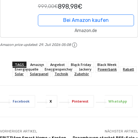
898,98€
999,00€
Schnellladung von 0-80% in 52 Min für
Notfall,...
Bei Amazon kaufen
Amazon.de
Amazon price updated:
29. Juli 2026 05:08
TAGS
Amazon
Angebot
Black Friday
Black Week
Energiequelle
Energiespeicher
Jackery
Powerbank
Rabatt
Solar
Solarpanel
Technik
Zubehör
Facebook
X
Pinterest
WhatsApp
VORHERIGER ARTIKEL
NÄCHSTER ARTIKEL
FRITZ!App Smart Home – Kosten
Dreamhaven startet PS5-Sale –