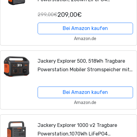
Solargenerator mit 300W AC/100W USB-
209,00€
299,00€
C Ausgang, Outdoor Generator für
Camping, Reise, Notfall
Bei Amazon kaufen
Amazon.de
Jackery Explorer 500, 518Wh Tragbare
Powerstation Mobiler Stromspeicher mit
230V/500W (Spitze 1000W) Steckdose,
Mobile Stromversorgung mit LCD-
Bei Amazon kaufen
Anzeige für...
Amazon.de
Jackery Explorer 1000 v2 Tragbare
Powerstation,1070Wh LiFePO4