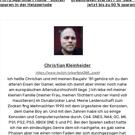
sparen in der Heizperiode
jetzt bis zu 50 % sparen
Christian Kleinheider
https://www.twitch.tv/garfield288_zockt
Ich heiße Christian und mit meinen Baujahr ´81 gehöre ich zu den
älteren Eisen der Gamer, wobei ich damit aber immer noch nahe
am europäischen Altersdurchschnitt liege :) Ich lebe mit meiner
kleinen Familie (meiner Frau, meinen Töchtern und ner Hand voll
Haustieren) im Osnabrücker Land. Meine Leidenschaft zum
Zocken fing Weihnachten 1990 mit dem Urgesteine der Konsolen,
dem Game Boy an. Und mit den Jahren habe ich so einige
Konsolen und Computersysteme durch, C64, SNES, N64, GC, WII,
PS1, PS2, PS3, XBOX ONE S und PC. Bei den Spielen selbst hatte
ich nie ein eindeutiges Genre dem ich nachgehe, es gab seine
Phasen aber nie einen roten Faden der sich durchgezogen hat.