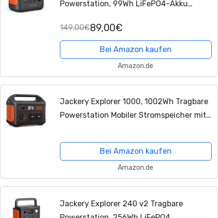
Powerstation, 99Wh LiFePO4-Akku
Schnellladung, 3-Port 128W TragBack-
89,00€
149,00€
up-Akku für Reise Notfall
Bei Amazon kaufen
Amazon.de
Jackery Explorer 1000, 1002Wh Tragbare
Powerstation Mobiler Stromspeicher mit
230V/1000W (Spitze 2000 W) Steckdose,
USB und QC, Mobile Stromversorgung
Bei Amazon kaufen
für...
Amazon.de
Jackery Explorer 240 v2 Tragbare
Powerstation, 256Wh LiFePO4