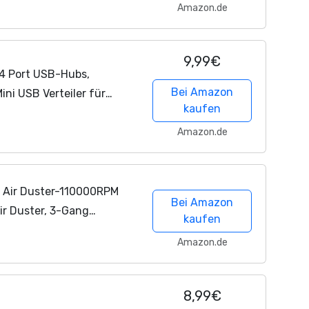
 Design Geeignet für
Amazon.de
,...
9,99€
4 Port USB-Hubs,
Bei Amazon
ini USB Verteiler für
kaufen
Flash Drive, HDD, Konsole,
Amazon.de
 Air Duster-110000RPM
Bei Amazon
ir Duster, 3-Gang
kaufen
se mit Akku, Staubbläser
Amazon.de
..
8,99€