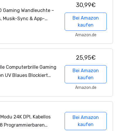
30,99€
D Gaming Wandleuchte –
Bei Amazon
, Musik-Sync & App-
kaufen
andbeleuchtung für
mer,...
Amazon.de
25,95€
ille Computerbrille Gaming
Bei Amazon
n UV Blaues Blockiert
kaufen
rung der Augenbelastung
Amazon.de
Modu 24K DPI, Kabellos
Bei Amazon
kaufen
8 Programmierbaren