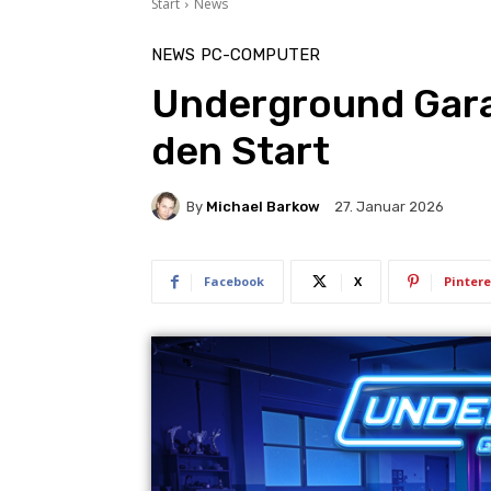
Start
News
NEWS
PC-COMPUTER
Underground Gara
den Start
By
Michael Barkow
27. Januar 2026
Facebook
X
Pintere