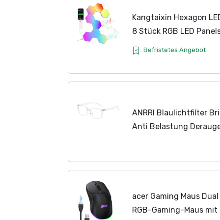
Kangtaixin Hexagon LE
8 Stück RGB LED Panels
Steuerung, Modulare W
Befristetes Angebot
Gamer Zimmer, Wohnzim
ANRRI Blaulichtfilter Br
Anti Belastung Derauge
Superleichte Verringe
Mode für Damen...
acer Gaming Maus Dual 
RGB-Gaming-Maus mit 