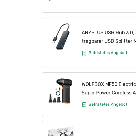
Tasten, Symmetrisches
Links- und Rechtshänder
ANYPLUS USB Hub 3.0, 
tragbarer USB Splitter M
Desktop, Laptop, Xbox, 
Befristetes Angebot
Drucker,
PC
,...
WOLFBOX MF50 Electric
Super Power Cordless A
einstellbare Mini-Geblä
Befristetes Angebot
für
Computer
, Tastatur,.