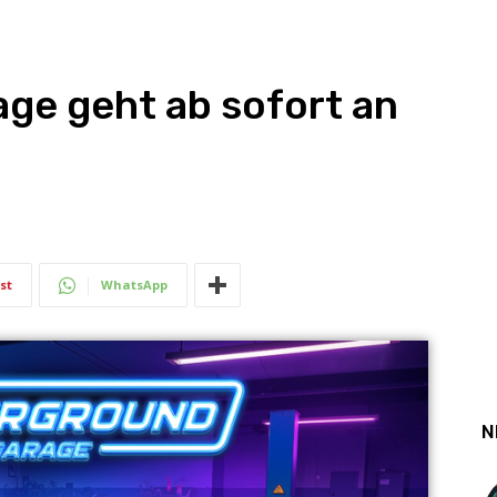
ge geht ab sofort an
st
WhatsApp
N