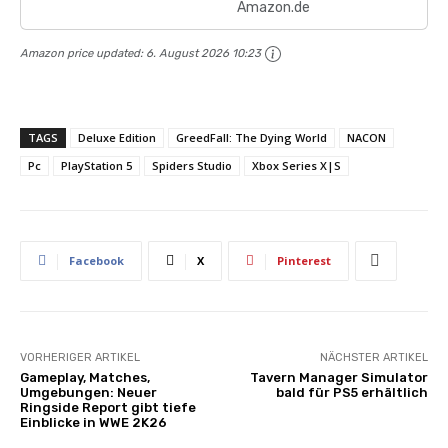
Amazon.de
Amazon price updated:
6. August 2026 10:23
TAGS
Deluxe Edition
GreedFall: The Dying World
NACON
Pc
PlayStation 5
Spiders Studio
Xbox Series X|S
Facebook
X
Pinterest
VORHERIGER ARTIKEL
NÄCHSTER ARTIKEL
Gameplay, Matches,
Tavern Manager Simulator
Umgebungen: Neuer
bald für PS5 erhältlich
Ringside Report gibt tiefe
Einblicke in WWE 2K26