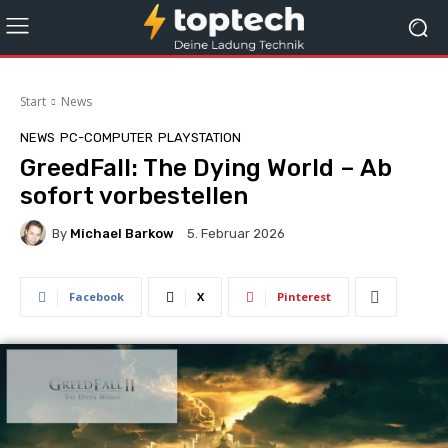
Start
News
NEWS
PC-COMPUTER
PLAYSTATION
GreedFall: The Dying World – Ab
sofort vorbestellen
By
Michael Barkow
5. Februar 2026
Facebook
X
Pinterest