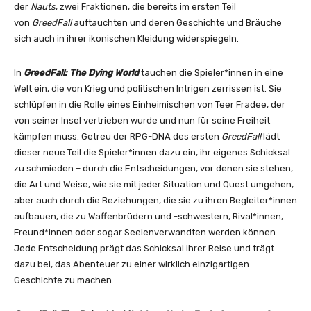
der
Nauts
, zwei Fraktionen, die bereits im ersten Teil
von
GreedFall
auftauchten und deren Geschichte und Bräuche
sich auch in ihrer ikonischen Kleidung widerspiegeln.
In
GreedFall: The Dying World
tauchen die Spieler*innen in eine
Welt ein, die von Krieg und politischen Intrigen zerrissen ist. Sie
schlüpfen in die Rolle eines Einheimischen von Teer Fradee, der
von seiner Insel vertrieben wurde und nun für seine Freiheit
kämpfen muss. Getreu der RPG-DNA des ersten
GreedFall
lädt
dieser neue Teil die Spieler*innen dazu ein, ihr eigenes Schicksal
zu schmieden – durch die Entscheidungen, vor denen sie stehen,
die Art und Weise, wie sie mit jeder Situation und Quest umgehen,
aber auch durch die Beziehungen, die sie zu ihren Begleiter*innen
aufbauen, die zu Waffenbrüdern und -schwestern, Rival*innen,
Freund*innen oder sogar Seelenverwandten werden können.
Jede Entscheidung prägt das Schicksal ihrer Reise und trägt
dazu bei, das Abenteuer zu einer wirklich einzigartigen
Geschichte zu machen.