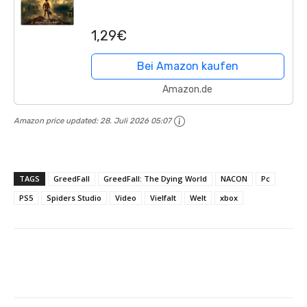
1,29€
Bei Amazon kaufen
Amazon.de
Amazon price updated:
28. Juli 2026 05:07
TAGS
GreedFall
GreedFall: The Dying World
NACON
Pc
PS5
Spiders Studio
Video
Vielfalt
Welt
xbox
Facebook
X
Pinterest
Whats