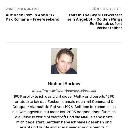
VORHERIGER ARTIKEL
NÄCHSTER ARTIKEL
Auf nach Rom in Anno 117:
Trails in the Sky SC erweitert
Pax Romana – Free Weekend
sein Angebot – Golden Wings
Edition ab sofort
vorbestellbar
Michael Barkow
https://www.twitch.tv/gutertag_streaming
1989 erblickte ich das Licht dieser Welt - und bereits 1998
entdeckte ich das Zocken; damals noch mit Command &
Conquer: Alarmstufe Rot von 1996. Seitdem bekommt mich
die Gamingwelt nicht mehr los. 2005 begann dann für mich
die Reise in World of Warcraft und die MMO-Szene hatte
mich begeistert. Seitdem habe ich vieles gesehen und
erlebt und hüpfe immer mal wieder von einem zum