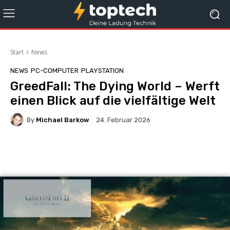
Start
News
NEWS
PC-COMPUTER
PLAYSTATION
GreedFall: The Dying World – Werft
einen Blick auf die vielfältige Welt
By
Michael Barkow
24. Februar 2026
Facebook
X
Pinterest
Whats