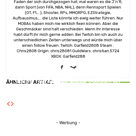
Faden der sich durchgezogen hat. mal waren es die J´n´R,
dann Sport (von FiFA, NBA, NHL), denn Rennsport Spielen
(GT, F1,...), Shooter, RPs, MMORPG, EZStrategie,
Aufbausimus,... die Liste könnte ich ewig weiter führen. Nur
MOBAs haben mich nie wirklich fixen können. Aber die
Geschmäcker sind halt verschieden. Wenn ihr Interesse
habt dürft ihr mich gerne adden. Bei Twitch bin ich auch zu
unterschiedlichen Zeiten unterwegs und würde mich über
einen follow freuen. Twitch: Garfield2808 Steam :
Chris2808 Origin: chris28081 GuildWars: christian.5724
XBOX: Garfield288
NEWS
NEWS
THQ Nordic Showcase 2026 – Erhaltet mehr
NEWS
Ubisoft feiert das 25-jährige Jubiläum der
ÄHNLICHE ARTIKEL
Informationen
Serious Sam: Shatterverse lädt zum Playtest –
Tom Clancy’s Ghost Recon-Reihe
und erscheint schon bald!
- Werbung -