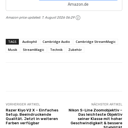
Amazon.de
Amazon price updated:
7. August 2026 06:29
TAGS
Audiophil
Cambridge Audio
Cambridge StreamMagic
Musik
StreamMagic
Technik
Zubehör
Facebook
X
Pinterest
Wha
VORHERIGER ARTIKEL
NÄCHSTER ARTIKEL
Razer Kiyo V2 X – Einfaches
Nikon S-Line Zoomobjektiv –
Setup. Beeindruckende
Das leichteste Objektiv
Qualität. Jetzt in weiteren
seiner Klasse mit hoher
Farben verfügbar
Geschwindigkeit & bessere
Stabilität