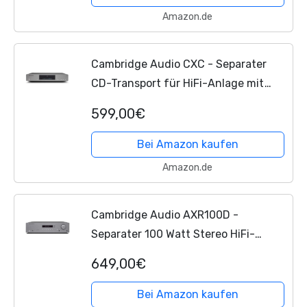
Amazon.de
Cambridge Audio CXC - Separater
CD-Transport für HiFi-Anlage mit
lückenloser Wiedergabe und
599,00€
speziellem S3-Servo in einem
akustisch gedämpften Metallgehäuse
Bei Amazon kaufen
-...
Amazon.de
Cambridge Audio AXR100D -
Separater 100 Watt Stereo HiFi-
Receiver mit integrierter Phonostufe,
649,00€
Dab/FM Radio und Bluetooth 5.0 -
Mondgrau
Bei Amazon kaufen