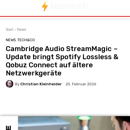
Start
News
NEWS
TECH&CO
Cambridge Audio StreamMagic –
Update bringt Spotify Lossless &
Qobuz Connect auf ältere
Netzwerkgeräte
By
Christian Kleinheider
25. Februar 2026
Facebook
X
Pinterest
Wha