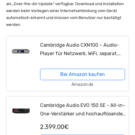
als „Over-the-Air-Update“ verfügbar. Download und Installation
werden beim Vorliegen einer Internetverbindung vom Gerät
automatisch erkannt und müssen vom Benutzer nur bestätigt
werden.
Cambridge Audio CXN100 – Audio-
Player für Netzwerk, WiFi, separat,
hochauflösend, Streamer und
Vorverstärker mit Display mit
Bei Amazon kaufen
integriertem Chromecast,...
Amazon.de
Cambridge Audio EVO 150 SE - All-in-
One-Verstärker und hochauflösender
Netzwerkplayer mit Bluetooth APX
2.399,00€
HD, AirPlay 2, integriertem