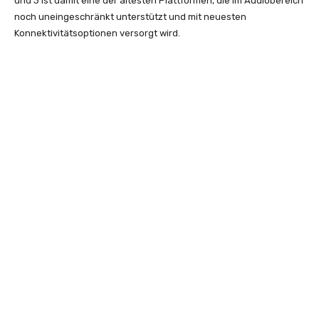
und 3 ist damit eine der ältesten Plattformen, die im Audiobereich
noch uneingeschränkt unterstützt und mit neuesten
Konnektivitätsoptionen versorgt wird.