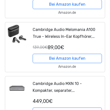
Chromecast, HDMI ARC,...
Bei Amazon kaufen
Amazon.de
Cambridge Audio Melomania A100
True - Wireless In-Ear Kopfhörer,
leicht, Adaptives ANC, aptX™ Lossless
89,00€
139,00€
Bluetooth, bis zu 39 Std Akku mit
Ladecase – Schwarz
Bei Amazon kaufen
Amazon.de
Cambridge Audio MXN 10 -
Kompakter, separater,
hochauflösender WiFi-Netzwerk-
449,00€
Audioplayer und -Streamer mit