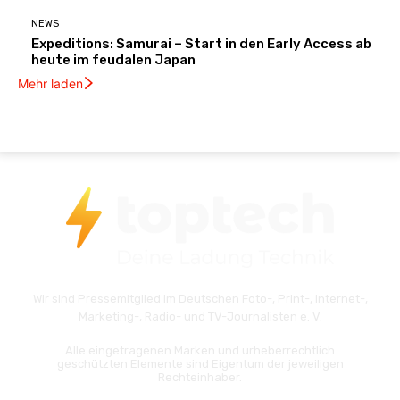
NEWS
Expeditions: Samurai – Start in den Early Access ab
heute im feudalen Japan
Mehr laden
Wir sind Pressemitglied im Deutschen Foto-, Print-, Internet-,
Marketing-, Radio- und TV-Journalisten e. V.
Alle eingetragenen Marken und urheberrechtlich
geschützten Elemente sind Eigentum der jeweiligen
Rechteinhaber.