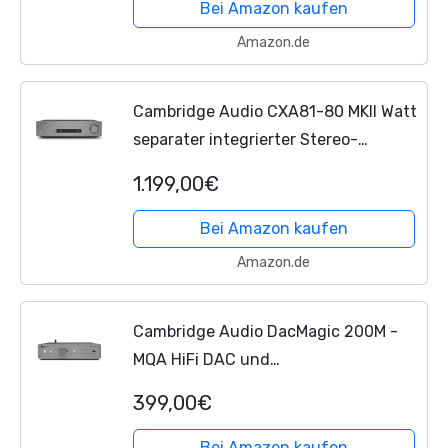
Bluetooth 5.0, Internetradio und ESS
Bei Amazon kaufen
Sabre DAC -...
Amazon.de
Cambridge Audio CXA81-80 MKII Watt
separater integrierter Stereo-
Verstärker HiFi-System mit Bluetooth
1.199,00€
aptX HD und ESS Sabre DAC - Lunar
Grey
Bei Amazon kaufen
Amazon.de
Cambridge Audio DacMagic 200M -
MQA HiFi DAC und
Kopfhörerverstärker mit Bluetooth -
399,00€
PC
/MAC-Unterstützung mit USB-
Anschluss - Verarbeitung digitaler
Bei Amazon kaufen