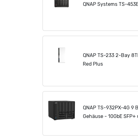
QNAP Systems TS-453E
QNAP TS-233 2-Bay 8T
Red Plus
QNAP TS-932PX-4G 9 Ba
Gehäuse - 10GbE SFP+ 
- 5 x 3.5-Zoll & 4 x 2.5