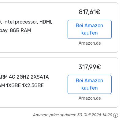
817,61€
Intel processor, HDMI,
Bei Amazon
-bay, 8GB RAM
kaufen
Amazon.de
317,99€
ARM 4C 2GHZ 2XSATA
Bei Amazon
AM 1XGBE 1X2.5GBE
kaufen
Amazon.de
Amazon price updated:
30. Juli 2026 14:20