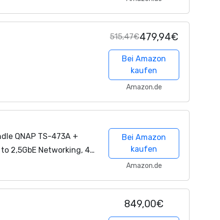
479,94€
515,47€
Bei Amazon
kaufen
Amazon.de
ndle QNAP TS-473A +
Bei Amazon
kaufen
to 2,5GbE Networking, 4-
TA, AMD Ryzen CPU
Amazon.de
849,00€