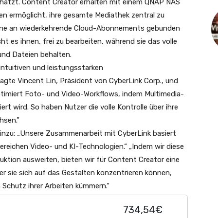
hätzt. Content Creator erhalten mit einem QNAP NAS
nen ermöglicht, ihre gesamte Mediathek zentral zu
ohne an wiederkehrende Cloud-Abonnements gebunden
t es ihnen, frei zu bearbeiten, während sie das volle
 und Dateien behalten.
 intuitiven und leistungsstarken
gte Vincent Lin, Präsident von CyberLink Corp., und
ptimiert Foto- und Video-Workflows, indem Multimedia-
rt wird. So haben Nutzer die volle Kontrolle über ihre
hsen.”
hinzu: „Unsere Zusammenarbeit mit CyberLink basiert
reichen Video- und KI-Technologien.“ „Indem wir diese
ktion ausweiten, bieten wir für Content Creator eine
er sie sich auf das Gestalten konzentrieren können,
 Schutz ihrer Arbeiten kümmern.“
734,54€