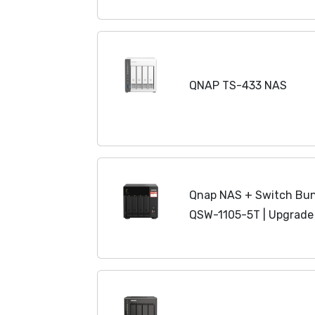
QNAP TS-433 NAS
Qnap NAS + Switch Bu
QSW-1105-5T | Upgrade 
Bay 3,5"/2,5"-inch SA