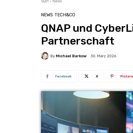
Start
News
NEWS
TECH&CO
QNAP und CyberLi
Partnerschaft
By
Michael Barkow
30. März 2026
Facebook
X
Pintere