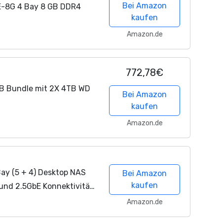
Bei Amazon
-8G 4 Bay 8 GB DDR4
kaufen
Amazon.de
772,78€
B Bundle mit 2X 4TB WD
Bei Amazon
kaufen
Amazon.de
y (5 + 4) Desktop NAS
Bei Amazon
kaufen
und 2.5GbE Konnektivität
-Zoll Festplattenschächte
Amazon.de