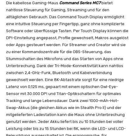
Die kabellose Gaming-Maus
Command Series MC7
bietet
nahtlose Steuerung für Gaming, Streaming und für den
alltäglichen Gebrauch. Das Command Touch Display ermöglicht
eine intuitive Steuerung per Fingertipp, ganz ohne komplizierte
Software oder überflüssige Tasten. Per Touch Display können die
DPI-Einstellung angepasst, Profile gewechselt, Makros ausgelöst
oder Apps gesteuert werden. Für Streamer und Creator wird sie
zu einer Kommandozentrale für die OBS-Steuerung, das
Stummschalten des Mikrofons und das Starten von Apps ohne
Unterbrechung. Dank der Tri-Mode-Konnektivität kann nahtlos
zwischen 2,4-GHz-Funk, Bluetooth und Kabelverbindung
gewechselt werden. Eine 8K-Abtastrate sorgt für eine niedrige
Latenz von 0,125 ms, gepaart mit einem optischen Owl-Eye-
Sensor mit 30.000 DPI und Titan-Optikschaltern für optimales
Tracking und lange Lebensdauer. Dank zwei 1000-mAh-Hot-
Swap-Akkus (die gleichen Akkus wie im Stealth Pro II) und der
mitgelieferten Ladestation kann die Maus ohne Unterbrechung
genutzt werden. Jeder Akku liefert bis zu 10 Stunden bei voller
Leistung oder bis zu 15 Stunden bei 8K, wenn die LED- und LCD-
Beleuchtung ausgeschaltet ist. Die ergonomische, für