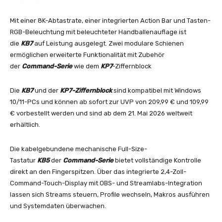
Mit einer 8K-Abtastrate, einer integrierten Action Bar und Tasten-
RGB-Beleuchtung mit beleuchteter Handballenauflage ist
die
KB7
auf Leistung ausgelegt. Zwei modulare Schienen
ermöglichen erweiterte Funktionalität mit Zubehör
der
Command-Serie
wie dem
KP7
-Ziffernblock
Die
KB7
und
der
KP7-Ziffernblock
sind kompatibel mit Windows
10/11-PCs und können ab sofort zur UVP von 209,99 € und 109,99
€ vorbestellt werden und sind ab dem 21. Mai 2026 weltweit
erhältlich.
Die kabelgebundene mechanische Full-Size-
Tastatur
KB5
der
Command-Serie
bietet vollständige Kontrolle
direkt an den Fingerspitzen. Über das integrierte 2,4-Zoll-
Command-Touch-Display mit OBS- und Streamlabs-Integration
lassen sich Streams steuern, Profile wechseln, Makros ausführen
und Systemdaten überwachen.