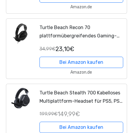
Amazon.de
Turtle Beach Recon 70
plattformübergreifendes Gaming-
Headset – PC, PS5, PS4, PlayStation,
23,10€
34,99€
Xbox Series X|S,
Xbox One
,
Mobilgeräte
Bei Amazon kaufen
Amazon.de
Turtle Beach Stealth 700 Kabelloses
Multiplattform-Headset für PS5, PS4,
PC und Mobilgeräte, Schwarz
149,99€
199,99€
Bei Amazon kaufen