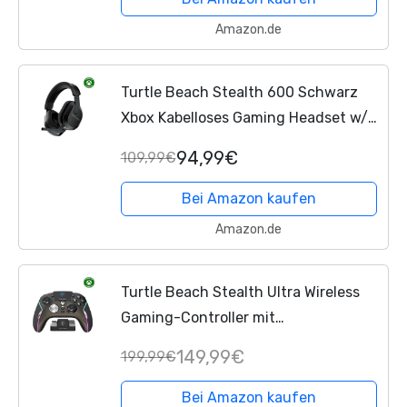
Amazon.de
Turtle Beach Stealth 600 Schwarz
Xbox Kabelloses Gaming Headset w/
80hr Stunden, 50mm Lautsprecher
94,99€
109,99€
und Bluetooth für Xbox Series X|S,
Xbox One
, PC
Bei Amazon kaufen
Amazon.de
Turtle Beach Stealth Ultra Wireless
Gaming-Controller mit
Schnellladedock, Anpassbare Trigger-
149,99€
199,99€
Stop und Befehlsanzeige für Xbox
Series X,S,
Xbox One
und PC,...
Bei Amazon kaufen