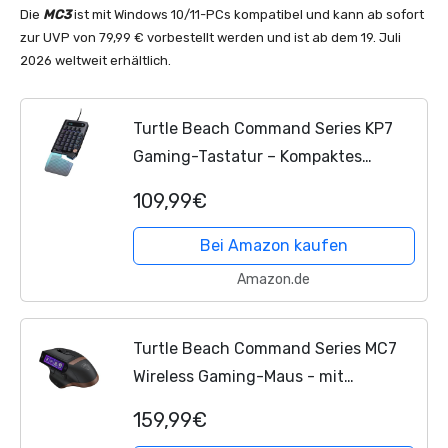
Die
MC3
ist mit Windows 10/11-PCs kompatibel und kann ab sofort
zur UVP von 79,99 € vorbestellt werden und ist ab dem 19. Juli
2026 weltweit erhältlich.
Turtle Beach Command Series KP7
Gaming-Tastatur – Kompaktes
Design, Schnelltrigger, Hall-Effekt-
109,99€
Schalter, programmierbares Scrollrad,
8K-Abrufrate,...
Bei Amazon kaufen
Amazon.de
Turtle Beach Command Series MC7
Wireless Gaming-Maus - mit
integriertem Touchscreen-Display,
159,99€
echte 8K-Abrufrate, optischer Owl-