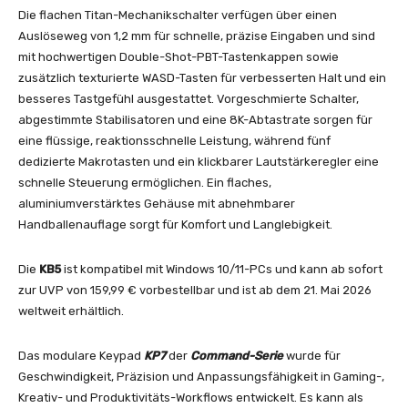
Die flachen Titan-Mechanikschalter verfügen über einen
Auslöseweg von 1,2 mm für schnelle, präzise Eingaben und sind
mit hochwertigen Double-Shot-PBT-Tastenkappen sowie
zusätzlich texturierte WASD-Tasten für verbesserten Halt und ein
besseres Tastgefühl ausgestattet. Vorgeschmierte Schalter,
abgestimmte Stabilisatoren und eine 8K-Abtastrate sorgen für
eine flüssige, reaktionsschnelle Leistung, während fünf
dedizierte Makrotasten und ein klickbarer Lautstärkeregler eine
schnelle Steuerung ermöglichen. Ein flaches,
aluminiumverstärktes Gehäuse mit abnehmbarer
Handballenauflage sorgt für Komfort und Langlebigkeit.
Die
KB5
ist kompatibel mit Windows 10/11-PCs und kann ab sofort
zur UVP von 159,99 € vorbestellbar und ist ab dem 21. Mai 2026
weltweit erhältlich.
Das modulare Keypad
KP7
der
Command-Serie
wurde für
Geschwindigkeit, Präzision und Anpassungsfähigkeit in Gaming-,
Kreativ- und Produktivitäts-Workflows entwickelt. Es kann als