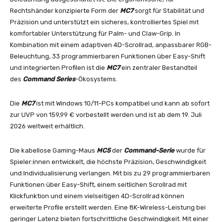
Rechtshänder konzipierte Form der
MC7
sorgt für Stabilität und
Präzision und unterstützt ein sicheres, kontrolliertes Spiel mit
komfortabler Unterstützung für Palm- und Claw-Grip. In
Kombination mit einem adaptiven 4D-Scrollrad, anpassbarer RGB-
Beleuchtung, 33 programmierbaren Funktionen über Easy-Shift
und integrierten Profilen ist die
MC7
ein zentraler Bestandteil
des
Command Series
-Ökosystems.
Die
MC7
ist mit Windows 10/11-PCs kompatibel und kann ab sofort
zur UVP von 159,99 € vorbestellt werden und ist ab dem 19. Juli
2026 weltweit erhältlich.
Die kabellose Gaming-Maus
MC5
der
Command-Serie
wurde für
Spieler:innen entwickelt, die höchste Präzision, Geschwindigkeit
und Individualisierung verlangen. Mit bis zu 29 programmierbaren
Funktionen über Easy-Shift, einem seitlichen Scrollrad mit
Klickfunktion und einem vielseitigen 4D-Scrollrad können
erweiterte Profile erstellt werden. Eine 8K-Wireless-Leistung bei
geringer Latenz bieten fortschrittliche Geschwindigkeit. Mit einer