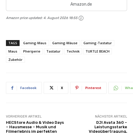
Amazon.de
Amazon price updated:
4. August 2026 18:55
TAGS
Gaming-Maus
Gaming-Mäuse
Gaming-Tastatur
Maus
Pheriperie
Tastatur
Technik
TURTLE BEACH
Zubehör
Facebook
X
Pinterest
Wha
VORHERIGER ARTIKEL
NÄCHSTER ARTIKEL
HECStore Audio & Video Days
DJI Avata 360 –
– Hausmesse – Musik und
Leistungsstarke
Filmerlebnis im perfekten
Videoübertragung,