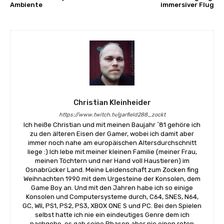
Ambiente
immersiver Flug
Christian Kleinheider
https://www.twitch.tv/garfield288_zockt
Ich heiße Christian und mit meinen Baujahr ´81 gehöre ich
zu den älteren Eisen der Gamer, wobei ich damit aber
immer noch nahe am europäischen Altersdurchschnitt
liege :) Ich lebe mit meiner kleinen Familie (meiner Frau,
meinen Töchtern und ner Hand voll Haustieren) im
Osnabrücker Land. Meine Leidenschaft zum Zocken fing
Weihnachten 1990 mit dem Urgesteine der Konsolen, dem
Game Boy an. Und mit den Jahren habe ich so einige
Konsolen und Computersysteme durch, C64, SNES, N64,
GC, WII, PS1, PS2, PS3, XBOX ONE S und PC. Bei den Spielen
selbst hatte ich nie ein eindeutiges Genre dem ich
nachgehe, es gab seine Phasen aber nie einen roten