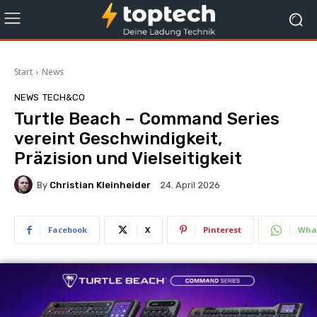
Start
News
NEWS
TECH&CO
Turtle Beach – Command Series
vereint Geschwindigkeit,
Präzision und Vielseitigkeit
By
Christian Kleinheider
24. April 2026
Facebook
X
Pinterest
Wha