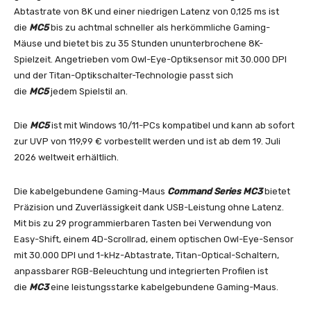
Abtastrate von 8K und einer niedrigen Latenz von 0,125 ms ist
die
MC5
bis zu achtmal schneller als herkömmliche Gaming-
Mäuse und bietet bis zu 35 Stunden ununterbrochene 8K-
Spielzeit. Angetrieben vom Owl-Eye-Optiksensor mit 30.000 DPI
und der Titan-Optikschalter-Technologie passt sich
die
MC5
jedem Spielstil an.
Die
MC5
ist mit Windows 10/11-PCs kompatibel und kann ab sofort
zur UVP von 119,99 € vorbestellt werden und ist ab dem 19. Juli
2026 weltweit erhältlich.
Die kabelgebundene Gaming-Maus
Command Series MC3
bietet
Präzision und Zuverlässigkeit dank USB-Leistung ohne Latenz.
Mit bis zu 29 programmierbaren Tasten bei Verwendung von
Easy-Shift, einem 4D-Scrollrad, einem optischen Owl-Eye-Sensor
mit 30.000 DPI und 1-kHz-Abtastrate, Titan-Optical-Schaltern,
anpassbarer RGB-Beleuchtung und integrierten Profilen ist
die
MC3
eine leistungsstarke kabelgebundene Gaming-Maus.