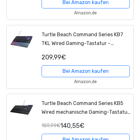
Optical Switches,...
Bei Amazon kaufen
Amazon.de
Turtle Beach Command Series KB7
TKL Wired Gaming-Tastatur -
Kommando-Display mit 4,3-Zoll-
209,99€
Touchscreen, Flache Titan-Hall-
Effekt-Schalter, 8K-Abrufrate,...
Bei Amazon kaufen
Amazon.de
Turtle Beach Command Series KB5
Wired mechanische Gaming-Tastatur
- 2,4-Zoll-Touchscreen, flachen
140,55€
159,99€
Titan-Schaltern, echter 8K-
Abrufrate, RGB-Beleuchtung,...
Bei Amazon kaufen