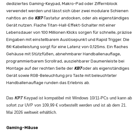
dediziertes Gaming-Keypad, Makro-Pad oder Ziffernblock
verwendet werden und lässt sich über zwei modulare Schienen
nahtlos an die
KB7
-Tastatur andocken, oder als eigenständiges
Gerät nutzen. Flache Titan-Hall-Effekt-Schalter mit einer
Lebensdauer von 100 Millionen Klicks sorgen für schnelle, präzise
Eingaben mit einstellbarem Auslösepunkt und Rapid Trigger. Die
8K-Kabelleistung sorgt für eine Latenz von 0,125ms. Ein flaches
Gehäuse mit Stützfüßen, abnehmbarer Handballenauflage,
programmierbarem Scrollrad, ausziehbarer Daumenleiste bei
Montage auf der rechten Seite der
KB7
oder als eigenständiges
Gerät sowie RGB-Beleuchtung pro Taste mit beleuchteter
Handballenauflage runden das Erlebnis ab.
Das
KP7
Keypad ist kompatibel mit Windows 10/11-PCs und kann ab
sofort zur UVP von 109,99 € vorbestellt werden und ist ab dem 21.
Mai 2026 weltweit erhältlich.
Gaming-Mäuse