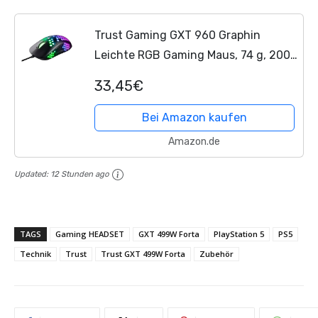
Trust Gaming GXT 960 Graphin
Leichte RGB Gaming Maus, 74 g, 200-
10.000 DPI, Einstellbare Pollrate bis zu
33,45€
1000 Hz, 6 Programmierbare Tasten,
PC
-Maus für...
Bei Amazon kaufen
Amazon.de
Updated:
12 Stunden ago
TAGS
Gaming HEADSET
GXT 499W Forta
PlayStation 5
PS5
Technik
Trust
Trust GXT 499W Forta
Zubehör