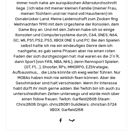
immer noch nahe am europäischen Altersdurchschnitt
liege :) Ich lebe mit meiner kleinen Familie (meiner Frau,
meinen Töchtern und ner Hand voll Haustieren) im
Osnabrücker Land. Meine Leidenschaft zum Zocken fing
Weihnachten 1990 mit dem Urgesteine der Konsolen, dem
Game Boy an. Und mit den Jahren habe ich so einige
Konsolen und Computersysteme durch, C64, SNES, N64,
GC, WII, PS1, PS2, PS3, XBOX ONE S und PC. Bei den Spielen
selbst hatte ich nie ein eindeutiges Genre dem ich
nachgehe, es gab seine Phasen aber nie einen roten
Faden der sich durchgezogen hat. mal waren es die J´n´R,
dann Sport (von FiFA, NBA, NHL), denn Rennsport Spielen
(GT, F1,...), Shooter, RPs, MMORPG, EZStrategie,
Aufbausimus,... die Liste könnte ich ewig weiter führen. Nur
MOBAs haben mich nie wirklich fixen können. Aber die
Geschmäcker sind halt verschieden. Wenn ihr Interesse
habt dürft ihr mich gerne adden. Bei Twitch bin ich auch zu
unterschiedlichen Zeiten unterwegs und würde mich über
einen follow freuen. Twitch: Garfield2808 Steam :
Chris2808 Origin: chris28081 GuildWars: christian.5724
XBOX: Garfield288