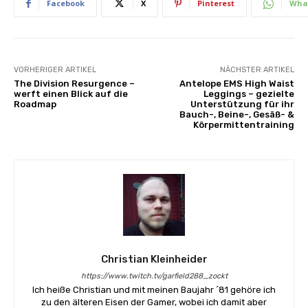
Facebook
X
Pinterest
Wha
VORHERIGER ARTIKEL
NÄCHSTER ARTIKEL
The Division Resurgence –
Antelope EMS High Waist
werft einen Blick auf die
Leggings – gezielte
Roadmap
Unterstützung für ihr
Bauch-, Beine-, Gesäß- &
Körpermittentraining
Christian Kleinheider
https://www.twitch.tv/garfield288_zockt
Ich heiße Christian und mit meinen Baujahr ´81 gehöre ich
zu den älteren Eisen der Gamer, wobei ich damit aber