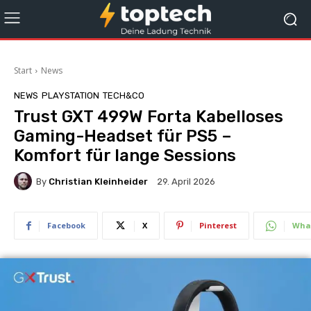
Start
News
NEWS
PLAYSTATION
TECH&CO
Trust GXT 499W Forta Kabelloses
Gaming-Headset für PS5 –
Komfort für lange Sessions
By
Christian Kleinheider
29. April 2026
Facebook
X
Pinterest
Wha