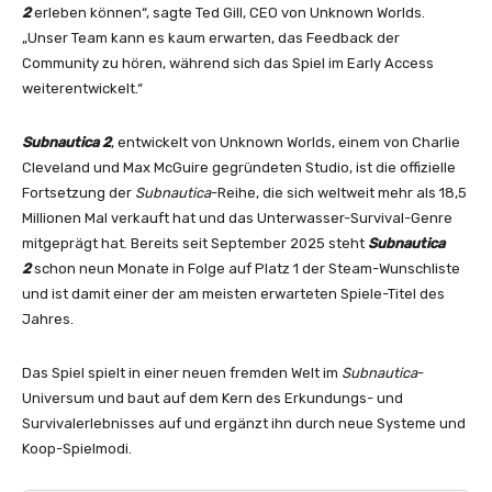
2
erleben können“, sagte Ted Gill, CEO von Unknown Worlds.
„Unser Team kann es kaum erwarten, das Feedback der
Community zu hören, während sich das Spiel im Early Access
weiterentwickelt.“
Subnautica 2
, entwickelt von Unknown Worlds, einem von Charlie
Cleveland und Max McGuire gegründeten Studio, ist die offizielle
Fortsetzung der
Subnautica
-Reihe, die sich weltweit mehr als 18,5
Millionen Mal verkauft hat und das Unterwasser-Survival-Genre
mitgeprägt hat. Bereits seit September 2025 steht
Subnautica
2
schon neun Monate in Folge auf Platz 1 der Steam-Wunschliste
und ist damit einer der am meisten erwarteten Spiele-Titel des
Jahres.
Das Spiel spielt in einer neuen fremden Welt im
Subnautica
-
Universum und baut auf dem Kern des Erkundungs- und
Survivalerlebnisses auf und ergänzt ihn durch neue Systeme und
Koop-Spielmodi.