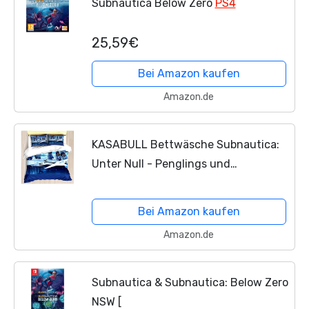
Subnautica Below Zero
PS4
25,59€
Bei Amazon kaufen
Amazon.de
KASABULL Bettwäsche Subnautica:
Unter Null - Penglings und
PengwingsBettbezug Set mit Marmor
Muster, 3 teilig microfaser
Bei Amazon kaufen
Bettwäsche warme Bettbezüge mit...
Amazon.de
Subnautica & Subnautica: Below Zero
NSW [