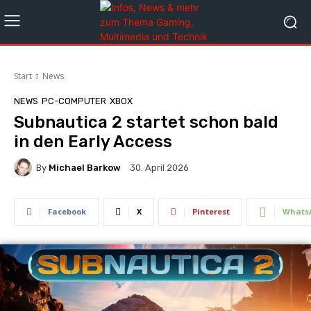
Start
News
NEWS
PC-COMPUTER
XBOX
Subnautica 2 startet schon bald
in den Early Access
By
Michael Barkow
30. April 2026
Facebook
X
Pinterest
Whats