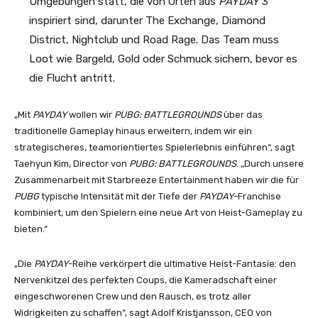
Umgebungen statt, die von Orten aus
PAYDAY
3
inspiriert sind, darunter The Exchange, Diamond
District, Nightclub und Road Rage. Das Team muss
Loot wie Bargeld, Gold oder Schmuck sichern, bevor es
die Flucht antritt.
„Mit
PAYDAY
wollen wir
PUBG: BATTLEGROUNDS
über das
traditionelle Gameplay hinaus erweitern, indem wir ein
strategischeres, teamorientiertes Spielerlebnis einführen“, sagt
Taehyun Kim, Director von
PUBG: BATTLEGROUNDS
. „Durch unsere
Zusammenarbeit mit Starbreeze Entertainment haben wir die für
PUBG
typische Intensität mit der Tiefe der
PAYDAY
-Franchise
kombiniert, um den Spielern eine neue Art von Heist-Gameplay zu
bieten.“
„Die
PAYDAY
-Reihe verkörpert die ultimative Heist-Fantasie: den
Nervenkitzel des perfekten Coups, die Kameradschaft einer
eingeschworenen Crew und den Rausch, es trotz aller
Widrigkeiten zu schaffen“, sagt Adolf Kristjansson, CEO von