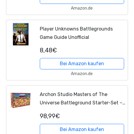
Amazon.de
Player Unknowns Battlegrounds
Game Guide Unofficial
8,48€
Bei Amazon kaufen
Amazon.de
Archon Studio Masters of The
Universe Battleground Starter-Set –
2-Spieler-Tisch-RPG-Brettspiel –
98,99€
enthält 10 Miniaturen echter Motu-
Figuren wie He-Man und...
Bei Amazon kaufen