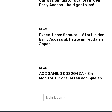
Car Was Simulator startet in den
Early Access – bald gehts los!
NEWS
Expeditions: Samurai – Start in den
Early Access ab heute im feudalen
Japan
NEWS
AOC GAMING CQ32G4ZA – Ein
Monitor für drei Arten von Spielen
Mehr laden