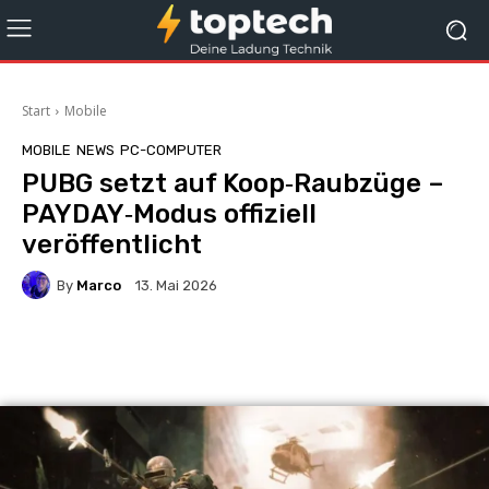
Start
Mobile
MOBILE
NEWS
PC-COMPUTER
PUBG setzt auf Koop‑Raubzüge –
PAYDAY‑Modus offiziell
veröffentlicht
By
Marco
13. Mai 2026
Facebook
X
Pinterest
Wha