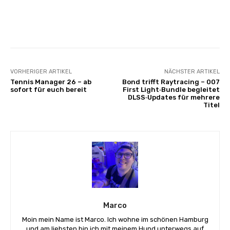
Facebook
X
Pinterest
Wha
VORHERIGER ARTIKEL
NÄCHSTER ARTIKEL
Tennis Manager 26 – ab
Bond trifft Raytracing – 007
sofort für euch bereit
First Light‑Bundle begleitet
DLSS‑Updates für mehrere
Titel
Marco
Moin mein Name ist Marco. Ich wohne im schönen Hamburg
und am liebsten bin ich mit meinem Hund unterwegs auf