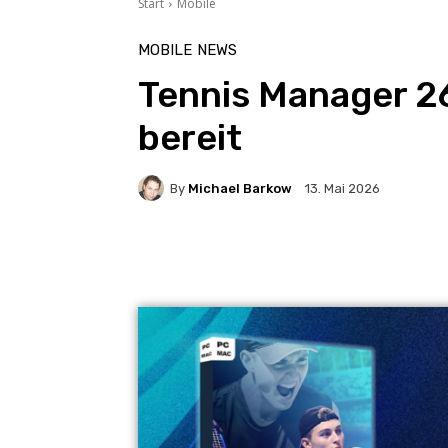
Start
Mobile
MOBILE
NEWS
Tennis Manager 26
bereit
By
Michael Barkow
13. Mai 2026
Facebook
X
Pintere