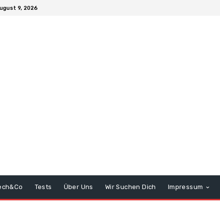
ugust 9, 2026
ech&Co
Tests
Über Uns
Wir Suchen Dich
Impressum