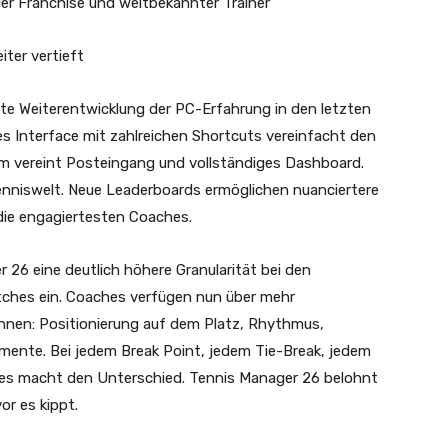
der Franchise und weltbekannter Trainer
ter vertieft
ste Weiterentwicklung der PC-Erfahrung in den letzten
res Interface mit zahlreichen Shortcuts vereinfacht den
irm vereint Posteingang und vollständiges Dashboard.
enniswelt. Neue Leaderboards ermöglichen nuanciertere
 die engagiertesten Coaches.
 26 eine deutlich höhere Granularität bei den
ches ein. Coaches verfügen nun über mehr
önnen: Positionierung auf dem Platz, Rhythmus,
ente. Bei jedem Break Point, jedem Tie-Break, jedem
es macht den Unterschied. Tennis Manager 26 belohnt
or es kippt.