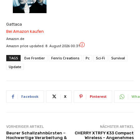
Gattaca
Bei Amazon kaufen
Amazon.de
Amazon price updated:
8. August 2026 00:31
TAGS
Eve Frontier
Fenris Creations
Pc
Sci-Fi
Survival
Update
Facebook
X
Pinterest
Wha
VORHERIGER ARTIKEL
NÄCHSTER ARTIKEL
Beurer Schallzahnbürsten –
CHERRY XTRFY K33 Compact
Hochwertige Verarbeitung &
Wireless – Angenehmes