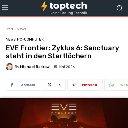
Start
News
NEWS
PC-COMPUTER
EVE Frontier: Zyklus 6: Sanctuary
steht in den Startlöchern
By
Michael Barkow
15. Mai 2026
Facebook
X
Pinterest
Wha