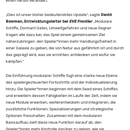
einen herum verändert.“
„Dies ist unser bisher bedeutendstes Update“, sagte
David
Bowman, Entwicklungsleiter bei
EVE Frontier
. „Modulare
Schiffe, Dormant Gates, Umweltgefahren und neue Gegner
tragen alle dazu bei, das Spiel einem gemeinsamen Ziel
näherzubringen: den Spieler*innen mehr Handlungsfreiheit in
einer Galaxie zu geben, die von Natur aus gefährlich ist und durch
das geprägt wird, was sie errichten, entdecken und wofür sie
kämpfen.“
Die Einführung modularer Schiffe fügt eine starke neue Ebene
des spielergesteuerten Fortschritts und der Individualisierung
hinzu. Die Spieler*innen beginnen mit dem Seed eines Schiffes
und erweitern dessen Fähigkeiten im Laufe der Zeit, indem sie
neue Module erwerben, weiterentwickeln und integrieren, die
zusätzliche Funktionen, Spezialisierungen und strategische
Optionen freischalten. Zusammen mit dem modularen
Basisaufbau zielt diese neue Funktion darauf ab, den
Spieler*innen mehr Kontrolle darüber zu geben, wie sie