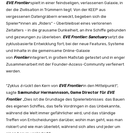
EVE Frontier
spielt in einer feindseligen, verlassenen Galaxie, in
der die Zivilisation in Trümmern liegt. Von der KEEP aus
vergessenen Datengräbern erweckt, begeben sich die
Spieler*innen als „Riders“ – Überbleibsel eines verlorenen
Zeitalters – in die grausame Dunkelheit, an ihre Schiffe gebunden
und gezwungen zu überleben.
EVE Frontier: Sanctuary
setzt die
zyklusbasierte Entwicklung fort, bei der neue Features, Systeme
und Inhalte in die gemeinsame Online-Galaxie
von
Frontier
integriert, in großem Maßstab getestet und in enger
Zusammenarbeit mit der Founder-Access-Community verfeinert
werden.
“Zyklus
6
rückt den Kern von
EVE Frontier
in den Mittelpunkt“,
sagte
Sæmundur Hermannsson, Game Director für
EVE
Frontier
. „Dies ist die Grundlage des Spielerlebnisses: das Bauen
des eigenen Schiffes, das tiefe Vordringen in das Unbekannte,
während die Welt immer gefährlicher wird, und das ständige
Treffen von Entscheidungen darüber, wohin man geht, was man
riskiert und wie man überlebt, während sich alles und jeder um