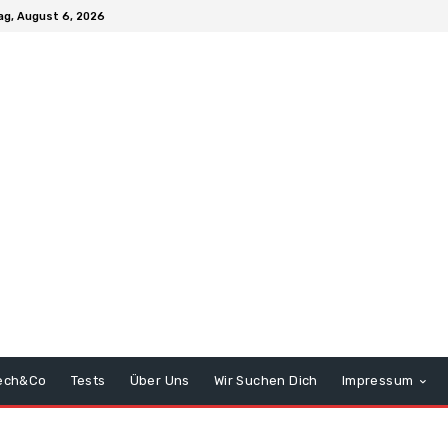
g, August 6, 2026
ech&Co
Tests
Über Uns
Wir Suchen Dich
Impressum