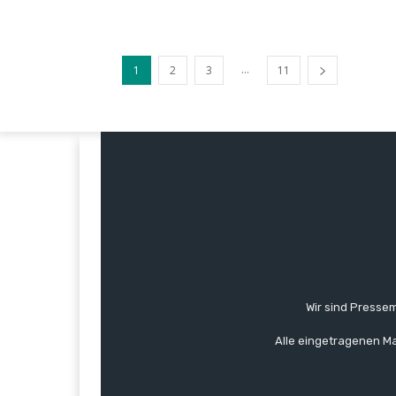
...
1
2
3
11
Wir sind Pressem
Alle eingetragenen Ma