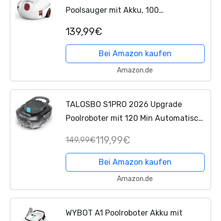
Poolsauger mit Akku, 100
Min.Reinigungszeit mit
139,99€
Selbsteinparkfunktion, kompakter
Poolreiniger Ideal für Flache Böden
Bei Amazon kaufen
Pools...
Amazon.de
TALOSBO S1PRO 2026 Upgrade
Poolroboter mit 120 Min Automatisch
Reinigungszeit, Poolsauger Akku mit
119,99€
149,99€
Dual-Motoren, 2,5H Ladezeit,
Leichter Poolreiniger für...
Bei Amazon kaufen
Amazon.de
WYBOT A1 Poolroboter Akku mit