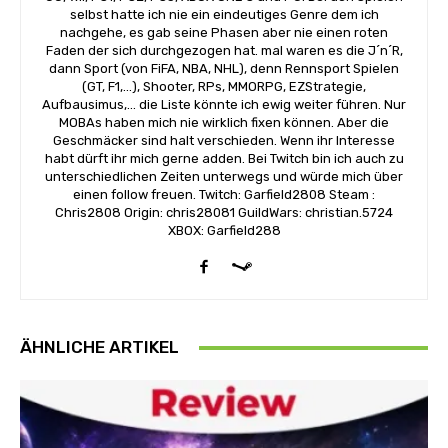
selbst hatte ich nie ein eindeutiges Genre dem ich
nachgehe, es gab seine Phasen aber nie einen roten
Faden der sich durchgezogen hat. mal waren es die J´n´R,
dann Sport (von FiFA, NBA, NHL), denn Rennsport Spielen
(GT, F1,...), Shooter, RPs, MMORPG, EZStrategie,
Aufbausimus,... die Liste könnte ich ewig weiter führen. Nur
MOBAs haben mich nie wirklich fixen können. Aber die
Geschmäcker sind halt verschieden. Wenn ihr Interesse
habt dürft ihr mich gerne adden. Bei Twitch bin ich auch zu
unterschiedlichen Zeiten unterwegs und würde mich über
einen follow freuen. Twitch: Garfield2808 Steam :
Chris2808 Origin: chris28081 GuildWars: christian.5724
XBOX: Garfield288
ÄHNLICHE ARTIKEL