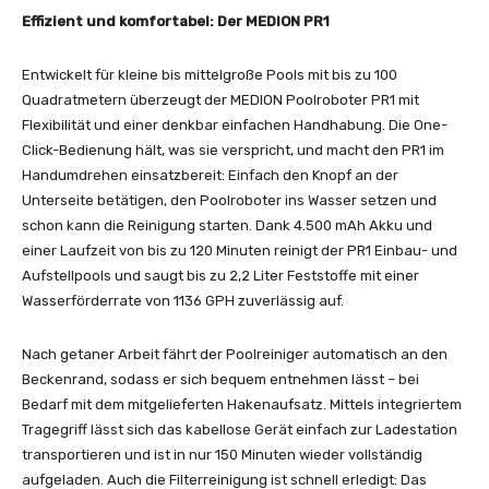
Effizient und komfortabel: Der MEDION PR1
Entwickelt für kleine bis mittelgroße Pools mit bis zu 100
Quadratmetern überzeugt der MEDION Poolroboter PR1 mit
Flexibilität und einer denkbar einfachen Handhabung. Die One-
Click-Bedienung hält, was sie verspricht, und macht den PR1 im
Handumdrehen einsatzbereit: Einfach den Knopf an der
Unterseite betätigen, den Poolroboter ins Wasser setzen und
schon kann die Reinigung starten. Dank 4.500 mAh Akku und
einer Laufzeit von bis zu 120 Minuten reinigt der PR1 Einbau- und
Aufstellpools und saugt bis zu 2,2 Liter Feststoffe mit einer
Wasserförderrate von 1136 GPH zuverlässig auf.
Nach getaner Arbeit fährt der Poolreiniger automatisch an den
Beckenrand, sodass er sich bequem entnehmen lässt – bei
Bedarf mit dem mitgelieferten Hakenaufsatz. Mittels integriertem
Tragegriff lässt sich das kabellose Gerät einfach zur Ladestation
transportieren und ist in nur 150 Minuten wieder vollständig
aufgeladen. Auch die Filterreinigung ist schnell erledigt: Das