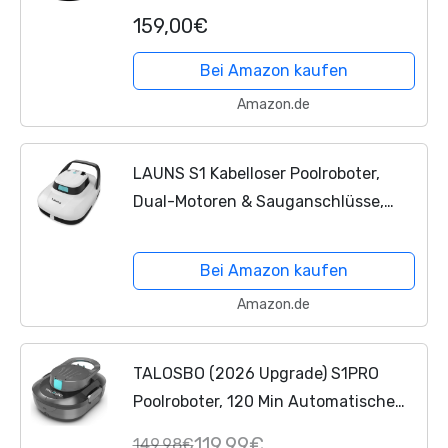
Laufzeit, Automatischer Poolreiniger
159,00€
für Flache Aufstellbecken bis 90m²,
IPX8, Dual-Motor...
Bei Amazon kaufen
Amazon.de
LAUNS S1 Kabelloser Poolroboter,
Dual-Motoren & Sauganschlüsse,
automatischer Poolsaugroboter hält
bis zu 90 Minuten, selbstparkend,
Bei Amazon kaufen
ideal für oberirdische...
Amazon.de
TALOSBO (2026 Upgrade) S1PRO
Poolroboter, 120 Min Automatische
Reinigung, Dual Motoren Poolreiniger
119,99€
149,98€