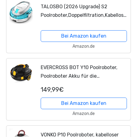
TALOSBO (2026 Upgrade) S2
Poolroboter,Doppelfiltration,Kabelloser
Poolsauger Akku, 90 Min
Automatische Reinigung mit
Bei Amazon kaufen
Selbsteinparkfunktion,Dual Motoren...
Amazon.de
EVERCROSS BOT Y10 Poolroboter,
Poolroboter Akku für die
Bodenreinigung, 100 Min
149,99€
Batterielaufzeit, für Pools bis zu 120
㎡, Automatische Poolsauger mit...
Bei Amazon kaufen
Amazon.de
VONKO P10 Poolroboter, kabelloser