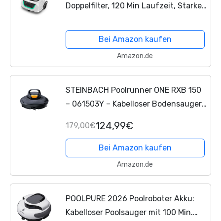
Doppelfilter, 120 Min Laufzeit, Starker
Kabelloser Poolroboter für
Aufstellpool & Flache Pools, Entfernt
Bei Amazon kaufen
Schmutz,...
Amazon.de
STEINBACH Poolrunner ONE RXB 150
– 061503Y – Kabelloser Bodensauger
für Pools mit bis zu 15 m²
124,99€
179,00€
Bodenfläche – Bis zu 110 Minuten
Akkulaufzeit – Auch für...
Bei Amazon kaufen
Amazon.de
POOLPURE 2026 Poolroboter Akku:
Kabelloser Poolsauger mit 100 Min.