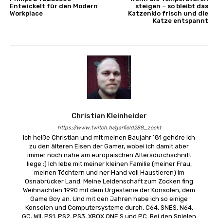
Entwickelt für den Modern
steigen – so bleibt das
Workplace
Katzenklo frisch und die
Katze entspannt
Christian Kleinheider
https://www.twitch.tv/garfield288_zockt
Ich heiße Christian und mit meinen Baujahr ´81 gehöre ich
zu den älteren Eisen der Gamer, wobei ich damit aber
immer noch nahe am europäischen Altersdurchschnitt
liege :) Ich lebe mit meiner kleinen Familie (meiner Frau,
meinen Töchtern und ner Hand voll Haustieren) im
Osnabrücker Land. Meine Leidenschaft zum Zocken fing
Weihnachten 1990 mit dem Urgesteine der Konsolen, dem
Game Boy an. Und mit den Jahren habe ich so einige
Konsolen und Computersysteme durch, C64, SNES, N64,
GC, WII, PS1, PS2, PS3, XBOX ONE S und PC. Bei den Spielen