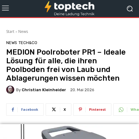
Start
News
NEWS
TECH&CO
MEDION Poolroboter PR1 – Ideale
Lösung für alle, die ihren
Poolboden frei von Laub und
Ablagerungen wissen möchten
By
Christian Kleinheider
20. Mai 2026
Facebook
X
Pinterest
Wha