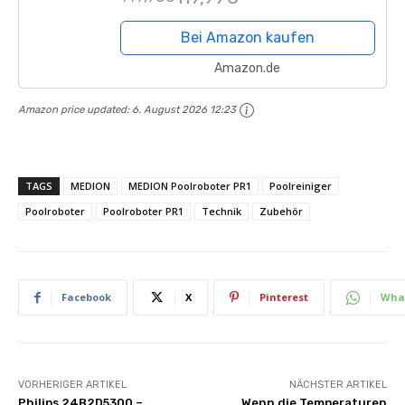
Selbsteinparkfunktion mit 2,5H
Ladezeit Poolsauger Akku...
Bei Amazon kaufen
Amazon.de
Amazon price updated:
6. August 2026 12:23
TAGS
MEDION
MEDION Poolroboter PR1
Poolreiniger
Poolroboter
Poolroboter PR1
Technik
Zubehör
Facebook
X
Pinterest
Wha
VORHERIGER ARTIKEL
NÄCHSTER ARTIKEL
Philips 24B2D5300 –
Wenn die Temperaturen