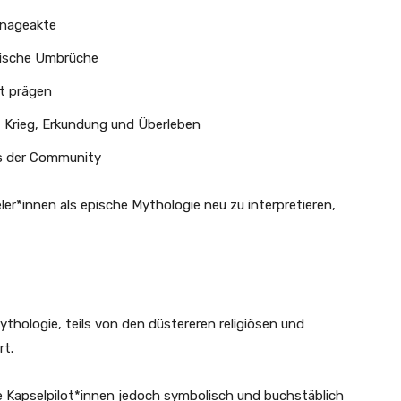
onageakte
itische Umbrüche
lt prägen
, Krieg, Erkundung und Überleben
s der Community
ler*innen als epische Mythologie neu zu interpretieren,
Mythologie, teils von den düstereren religiösen und
rt.
e Kapselpilot*innen jedoch symbolisch und buchstäblich