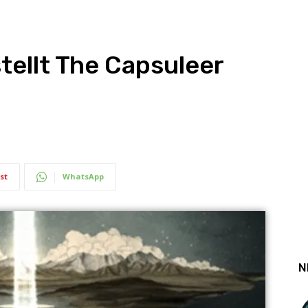
tellt The Capsuleer
st
WhatsApp
N