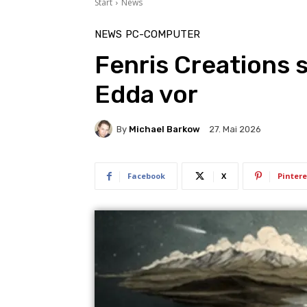
Start
News
NEWS
PC-COMPUTER
Fenris Creations s
Edda vor
By
Michael Barkow
27. Mai 2026
Facebook
X
Pintere