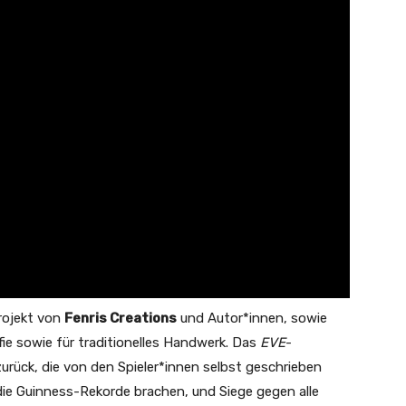
rojekt von
Fenris Creations
und Autor*innen, sowie
fie sowie für traditionelles Handwerk. Das
EVE
-
zurück, die von den Spieler*innen selbst geschrieben
, die Guinness-Rekorde brachen, und Siege gegen alle