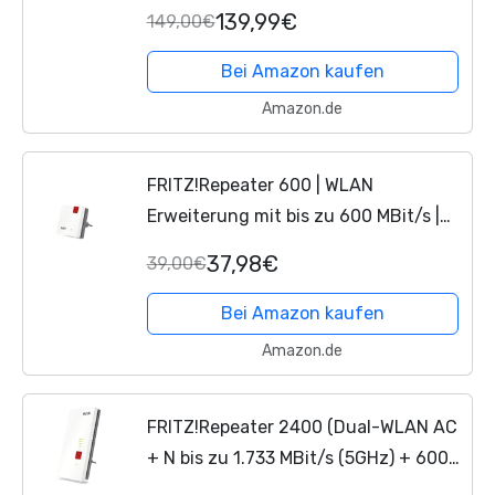
optimiert WLAN-Reichweite, WLAN
139,99€
149,00€
Mesh, einfache Einrichtung, höchster
Sicherheitsstandard...
Bei Amazon kaufen
Amazon.de
FRITZ!Repeater 600 | WLAN
Erweiterung mit bis zu 600 MBit/s |
kompakt und zuverlässig |
37,98€
39,00€
innovatives WLAN Mesh | einfache
Einrichtung | höchster...
Bei Amazon kaufen
Amazon.de
FRITZ!Repeater 2400 (Dual-WLAN AC
+ N bis zu 1.733 MBit/s (5GHz) + 600
MBit/s(2,4 GHz), 1x Gigabit-LAN,