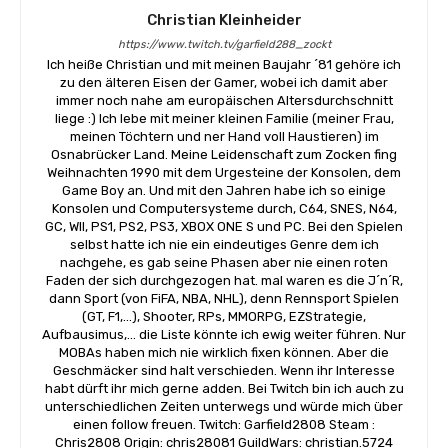
Christian Kleinheider
https://www.twitch.tv/garfield288_zockt
Ich heiße Christian und mit meinen Baujahr ´81 gehöre ich
zu den älteren Eisen der Gamer, wobei ich damit aber
immer noch nahe am europäischen Altersdurchschnitt
liege :) Ich lebe mit meiner kleinen Familie (meiner Frau,
meinen Töchtern und ner Hand voll Haustieren) im
Osnabrücker Land. Meine Leidenschaft zum Zocken fing
Weihnachten 1990 mit dem Urgesteine der Konsolen, dem
Game Boy an. Und mit den Jahren habe ich so einige
Konsolen und Computersysteme durch, C64, SNES, N64,
GC, WII, PS1, PS2, PS3, XBOX ONE S und PC. Bei den Spielen
selbst hatte ich nie ein eindeutiges Genre dem ich
nachgehe, es gab seine Phasen aber nie einen roten
Faden der sich durchgezogen hat. mal waren es die J´n´R,
dann Sport (von FiFA, NBA, NHL), denn Rennsport Spielen
(GT, F1,...), Shooter, RPs, MMORPG, EZStrategie,
Aufbausimus,... die Liste könnte ich ewig weiter führen. Nur
MOBAs haben mich nie wirklich fixen können. Aber die
Geschmäcker sind halt verschieden. Wenn ihr Interesse
habt dürft ihr mich gerne adden. Bei Twitch bin ich auch zu
unterschiedlichen Zeiten unterwegs und würde mich über
einen follow freuen. Twitch: Garfield2808 Steam :
Chris2808 Origin: chris28081 GuildWars: christian.5724