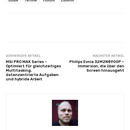
Studie
Technik
YouGov
Zubehör
Facebook
X
Pinterest
Whats
VORHERIGER ARTIKEL
NÄCHSTER ARTIKEL
MSI PRO MAX Series –
Philips Evnia 32M2N8900P –
Optimiert für gleichzeitiges
Immersion, die über den
Multitasking,
Screen hinausgeht
datenzentrierte Aufgaben
und hybride Arbeit