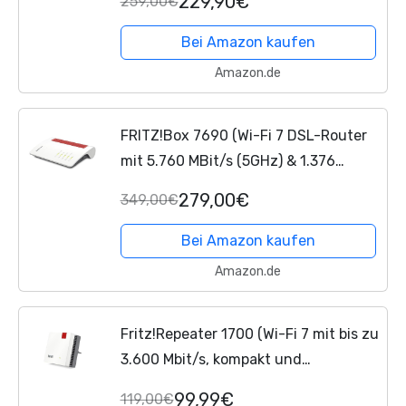
229,90€
259,00€
1.200 MBit/s), 2,5-Gigabit-LAN,...
Bei Amazon kaufen
Amazon.de
FRITZ!Box 7690 (Wi-Fi 7 DSL-Router
mit 5.760 MBit/s (5GHz) & 1.376
MBit/s (2,4 GHz), bis zu 300 MBit/s
279,00€
349,00€
mit VDSL-Supervectoring und
ADSL2+, WLAN Mesh,...
Bei Amazon kaufen
Amazon.de
Fritz!Repeater 1700 (Wi-Fi 7 mit bis zu
3.600 Mbit/s, kompakt und
leistungsstark, innovatives WLAN
99,99€
119,00€