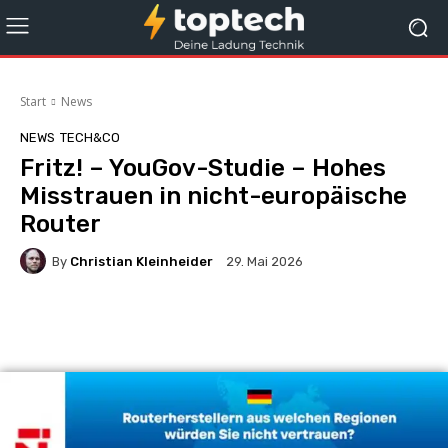
Start
News
NEWS
TECH&CO
Fritz! – YouGov-Studie – Hohes
Misstrauen in nicht-europäische
Router
By
Christian Kleinheider
29. Mai 2026
Facebook
X
Pinterest
Whats