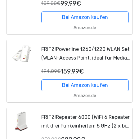
99,99€
109,00€
deutschsprachige Version)
Bei Amazon kaufen
Amazon.de
FRITZ!Powerline 1260/1220 WLAN Set
(WLAN-Access Point, ideal für Media-
Streaming oder NAS-Anbindungen,
159,99€
194,09€
1.200 MBit/s, deutschsprachige
Version)
Bei Amazon kaufen
Amazon.de
FRITZ!Repeater 6000 (WiFi 6 Repeater
mit drei Funkeinheiten: 5 GHz (2 x bis
zu 2.400 MBit/s), 2,4 GHz (bis zu