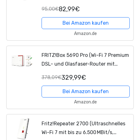
GHz-Band (bis zu 2.400 MBit/s), 2,4
82,99€
95,00€
GHz-Band (bis zu 600 MBit/s),
deutschsprachige Version)
Bei Amazon kaufen
Amazon.de
FRITZ!Box 5690 Pro (Wi-Fi 7 Premium
DSL- und Glasfaser-Router mit
Triband (2,4 GHz, 5 GHz, 6 GHz) bis zu
329,99€
378,09€
18,5 GBit/s, für Glasfaser & DSL-
Anschlüsse, WLAN...
Bei Amazon kaufen
Amazon.de
Fritz!Repeater 2700 (Ultraschnelles
Wi-Fi 7 mit bis zu 6.500 MBit/s,