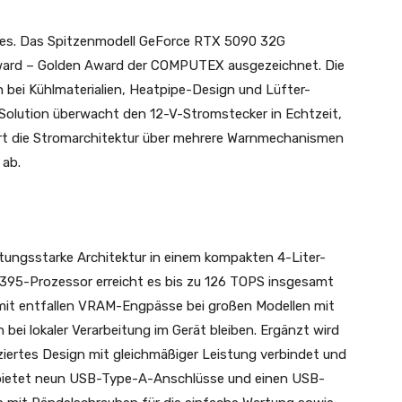
ries. Das Spitzenmodell GeForce RTX 5090 32G
ard – Golden Award der COMPUTEX ausgezeichnet. Die
 bei Kühlmaterialien, Heatpipe-Design und Lüfter-
Solution überwacht den 12-V-Stromstecker in Echtzeit,
ert die Stromarchitektur über mehrere Warnmechanismen
 ab.
tungsstarke Architektur in einem kompakten 4-Liter-
395-Prozessor erreicht es bis zu 126 TOPS insgesamt
mit entfallen VRAM-Engpässe bei großen Modellen mit
bei lokaler Verarbeitung im Gerät bleiben. Ergänzt wird
ziertes Design mit gleichmäßiger Leistung verbindet und
e bietet neun USB-Type-A-Anschlüsse und einen USB-