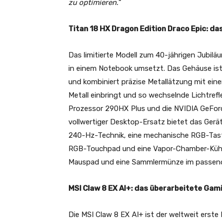
zu optimieren.
“
Titan 18 HX Dragon Edition Draco Epic: 
Das limitierte Modell zum 40-jährigen Jubilä
in einem Notebook umsetzt. Das Gehäuse ist
und kombiniert präzise Metallätzung mit eine
Metall einbringt und so wechselnde Lichtrefle
Prozessor 290HX Plus und die NVIDIA GeFo
vollwertiger Desktop-Ersatz bietet das Gerä
240-Hz-Technik, eine mechanische RGB-Tasta
RGB-Touchpad und eine Vapor-Chamber-Kühlu
Mauspad und eine Sammlermünze im passend
MSI Claw 8 EX AI+: das überarbeitete Ga
Die MSI Claw 8 EX AI+ ist der weltweit erst