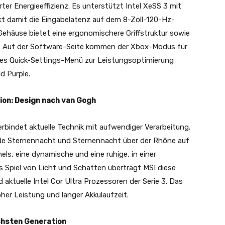
er Energieeffizienz. Es unterstützt Intel XeSS 3 mit
kt damit die Eingabelatenz auf dem 8-Zoll-120-Hz-
Gehäuse bietet eine ergonomischere Griffstruktur sowie
ks. Auf der Software-Seite kommen der Xbox-Modus für
etes Quick-Settings-Menü zur Leistungsoptimierung
id Purple.
tion: Design nach van Gogh
erbindet aktuelle Technik mit aufwendiger Verarbeitung.
de Sternennacht und Sternennacht über der Rhône auf
ls, eine dynamische und eine ruhige, in einer
 Spiel von Licht und Schatten überträgt MSI diese
 aktuelle Intel Cor Ultra Prozessoren der Serie 3. Das
her Leistung und langer Akkulaufzeit.
chsten Generation