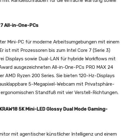
 mit Rändelschrauben für die einfache Wartung sowie
7 All-in-One-PCs
ter Mini-PC für moderne Arbeitsumgebungen mit einem
 ist mit Prozessoren bis zum Intel Core 7 (Serie 3)
rei Displays sowie Dual-LAN für hybride Workflows mit
ot Award ausgezeichneten All-in-One-PCs PRO MAX 24
r AMD Ryzen 200 Series. Sie bieten 120-Hz-Displays
 ausklappbare 5-Megapixel-Webcam mit Privatsphäre-
n ergonomischen Standfuß mit vier Verstell-Richtungen.
KRAW18 5K Mini-LED Glossy Dual Mode Gaming-
itor mit agentischer künstlicher Intelligenz und einem