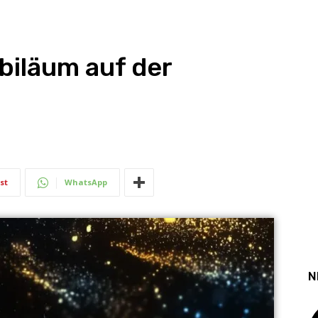
biläum auf der
st
WhatsApp
N