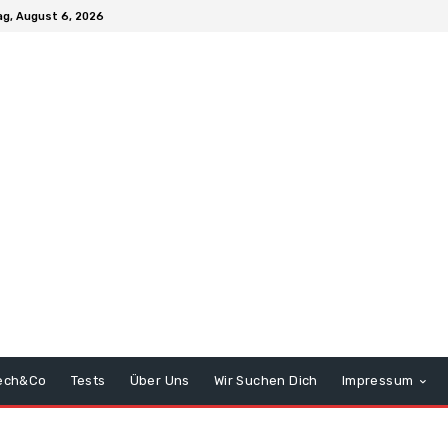
g, August 6, 2026
ech&Co
Tests
Über Uns
Wir Suchen Dich
Impressum