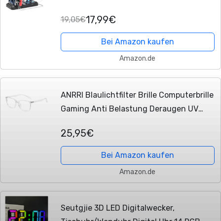
Kopfhörer Ständer Tisch mit 9 Lichtmodi
17,99€
19,05€
und 2 USB 1 Typ-C Anschlüssen - Gaming
Controller...
Bei Amazon kaufen
Amazon.de
ANRRI Blaulichtfilter Brille Computerbrille
Gaming Anti Belastung Deraugen UV
Blaues Blockiert Superleichte
25,95€
Verringerung der Augenbelastung Mode
für Damen...
Bei Amazon kaufen
Amazon.de
Seutgjie 3D LED Digitalwecker,