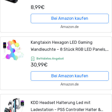
Matte, Anime Gaming Tastatur Matte,
8,99€
Rutschfeste Gummibasis, Großer
Erweiterter...
Bei Amazon kaufen
Amazon.de
Kangtaixin Hexagon LED Gaming
Wandleuchte – 8 Stück RGB LED Panels,
Musik-Sync & App-Steuerung, Modulare
Befristetes Angebot
Wandbeleuchtung für Gamer Zimmer,
30,99€
Wohnzimmer,...
Bei Amazon kaufen
Amazon.de
KDD Headset Halterung Led mit
Ladestation - PS5 Controller Halter &