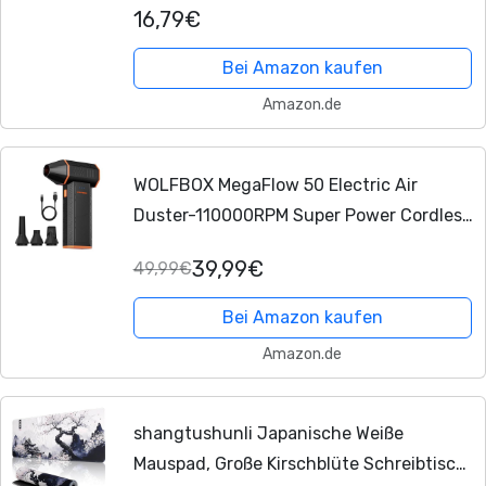
16,79€
Fernbedienung & Dimmfunktion,
Geschenk für...
Bei Amazon kaufen
Amazon.de
WOLFBOX MegaFlow 50 Electric Air
Duster-110000RPM Super Power Cordless
Air Duster, 3-Gang einstellbare Mini-
39,99€
49,99€
Gebläse mit Akku, Staubbläser für
Computer
,...
Bei Amazon kaufen
Amazon.de
shangtushunli Japanische Weiße
Mauspad, Große Kirschblüte Schreibtisch