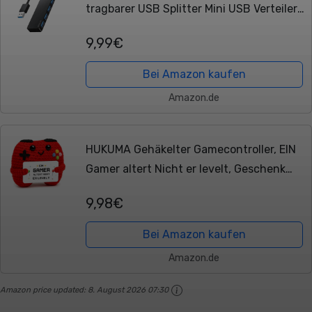
tragbarer USB Splitter Mini USB Verteiler
für Desktop, Laptop, Xbox, Flash Drive,
9,99€
HDD, Konsole, Drucker, PC,...
Bei Amazon kaufen
Amazon.de
HUKUMA Gehäkelter Gamecontroller, EIN
Gamer altert Nicht er levelt, Geschenk
zum Geburtstag für Zocker, Pocket Hug
9,98€
Positive Plüsch,Lustige Kleines...
Bei Amazon kaufen
Amazon.de
Amazon price updated:
8. August 2026 07:30