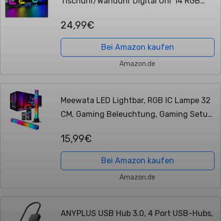
Tischuhr/Wanduhr Digital Uhr 14 RGB
Farbwechsel 12/24 Stunden 3
24,99€
Helligkeitsanpassungen
Nachthelligkeitsmodus
Bei Amazon kaufen
Schlummermodus...
Amazon.de
Meewata LED Lightbar, RGB IC Lampe 32
CM, Gaming Beleuchtung, Gaming Setup
Deko, Musik Sync und Timing Funktion,
15,99€
APP und Fernbedienung, Ambient Lampe
für...
Bei Amazon kaufen
Amazon.de
ANYPLUS USB Hub 3.0, 4 Port USB-Hubs,