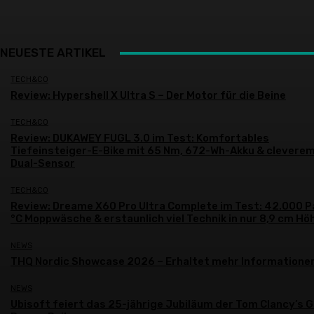
NEUESTE ARTIKEL
TECH&CO
Review: Hypershell X Ultra S – Der Motor für die Beine
TECH&CO
Review: DUKAWEY FUGL 3.0 im Test: Komfortables
Tiefeinsteiger-E-Bike mit 65 Nm, 672-Wh-Akku & clevere
Dual-Sensor
TECH&CO
Review: Dreame X60 Pro Ultra Complete im Test: 42.000 P
°C Moppwäsche & erstaunlich viel Technik in nur 8,9 cm Hö
NEWS
THQ Nordic Showcase 2026 – Erhaltet mehr Informatione
NEWS
Ubisoft feiert das 25-jährige Jubiläum der Tom Clancy’s 