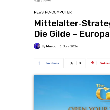
Start
News
NEWS
PC-COMPUTER
Mittelalter‑Strat
Die Gilde – Europa
By
Marco
3. Juni 2026
Facebook
X
Pintere