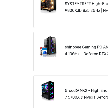
SYSTEMTREFF High-End
9800X3D 8x5.2GHz | Nv
1TB M.2 NVMe | 32GB DD
Desktop
Computer
...
shinobee Gaming PC AM
4.10GHz - Geforce RTX
GB DDR4-512 GB NVME 
Computer
Gaming Rechn
Greed® MK2 - High End
7 5700X & Nvidia Gefor
Ultra Schneller RGB
Co