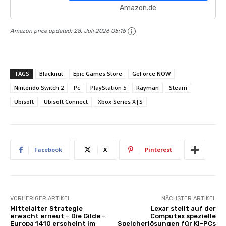
Amazon.de
Amazon price updated:
28. Juli 2026 05:16
TAGS
Blacknut
Epic Games Store
GeForce NOW
Nintendo Switch 2
Pc
PlayStation 5
Rayman
Steam
Ubisoft
Ubisoft Connect
Xbox Series X|S
Facebook
X
Pinterest
VORHERIGER ARTIKEL
NÄCHSTER ARTIKEL
Mittelalter‑Strategie
Lexar stellt auf der
erwacht erneut – Die Gilde –
Computex spezielle
Europa 1410 erscheint im
Speicherlösungen für KI-PCs