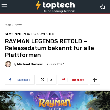
Start
News
NEWS
NINTENDO
PC-COMPUTER
RAYMAN LEGENDS RETOLD –
Releasedatum bekannt für alle
Plattformen
By
Michael Barkow
3. Juni 2026
Facebook
X
Pinterest