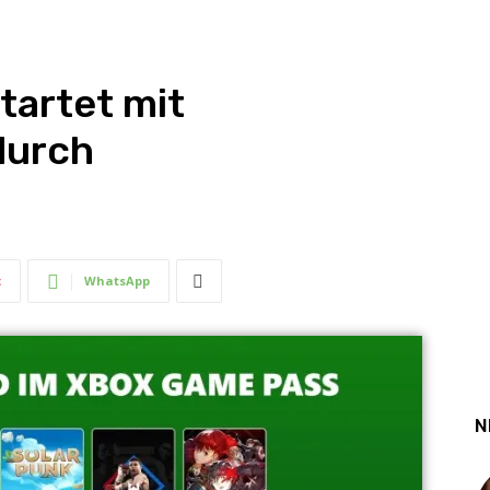
tartet mit
durch
t
WhatsApp
N