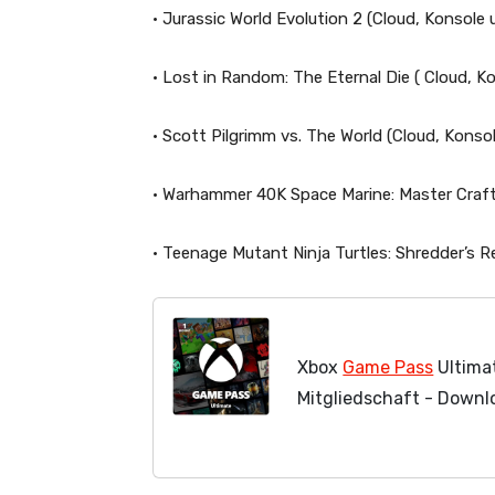
•
Jurassic World Evolution 2
(Cloud, Konsole 
•
Lost in Random: The Eternal Die
( Cloud, K
•
Scott
Pilgrimm
vs. The World
(Cloud, Konso
•
Warhammer 40K Space Marine: Master
Craf
•
Teenage Mutant Ninja Turtles: Shredder’s 
Xbox
Game Pass
Ultima
Mitgliedschaft - Down