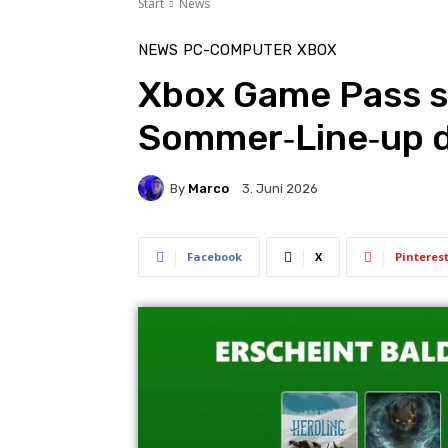
Start
News
NEWS
PC-COMPUTER
XBOX
Xbox Game Pass s
Sommer‑Line‑up 
By
Marco
3. Juni 2026
Facebook
X
Pinteres