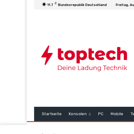
C
11.7
Bundesrepublik Deutschland
Freitag, A
Startseite
Konsolen
PC
Mobile
T