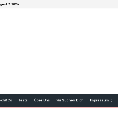
ugust 7, 2026
ech&Co
Tests
Über Uns
Wir Suchen Dich
Impressum