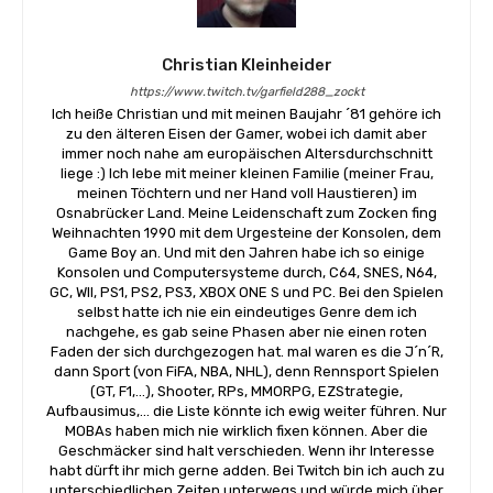
Christian Kleinheider
https://www.twitch.tv/garfield288_zockt
Ich heiße Christian und mit meinen Baujahr ´81 gehöre ich
zu den älteren Eisen der Gamer, wobei ich damit aber
immer noch nahe am europäischen Altersdurchschnitt
liege :) Ich lebe mit meiner kleinen Familie (meiner Frau,
meinen Töchtern und ner Hand voll Haustieren) im
Osnabrücker Land. Meine Leidenschaft zum Zocken fing
Weihnachten 1990 mit dem Urgesteine der Konsolen, dem
Game Boy an. Und mit den Jahren habe ich so einige
Konsolen und Computersysteme durch, C64, SNES, N64,
GC, WII, PS1, PS2, PS3, XBOX ONE S und PC. Bei den Spielen
selbst hatte ich nie ein eindeutiges Genre dem ich
nachgehe, es gab seine Phasen aber nie einen roten
Faden der sich durchgezogen hat. mal waren es die J´n´R,
dann Sport (von FiFA, NBA, NHL), denn Rennsport Spielen
(GT, F1,...), Shooter, RPs, MMORPG, EZStrategie,
Aufbausimus,... die Liste könnte ich ewig weiter führen. Nur
MOBAs haben mich nie wirklich fixen können. Aber die
Geschmäcker sind halt verschieden. Wenn ihr Interesse
habt dürft ihr mich gerne adden. Bei Twitch bin ich auch zu
unterschiedlichen Zeiten unterwegs und würde mich über