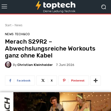
Start
News
NEWS
TECH&CO
Merach S29R2 –
Abwechslungsreiche Workouts
ganz ohne Kabel
By
Christian Kleinheider
7. Juni 2026
Facebook
X
Pinterest