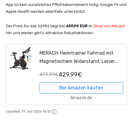
App ist kein zusätzliches Pflichtabonnement nötig; Google Fit und
Apple Health werden ebenfalls unterstützt.
Der Preis für das S29R2 liegt bei
659,99 EUR
im
Shop von Merach
.
Hin und wieder gibt’s attraktive Rabattaktionen.
MERACH Heimtrainer Fahrrad mit
Magnetischem Widerstand, Leiser
Selbstbetriebener Hometrainer,
429,99€
499,99€
Indoor Cycling Bike Mit
Automatischem Widerstand, 10 KG...
Bei Amazon kaufen
Amazon.de
Updated:
31. Juli 2026 15:12