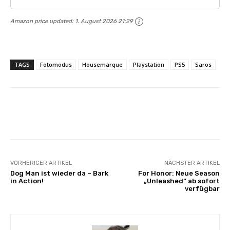
Amazon price updated:
1. August 2026 21:29
TAGS
Fotomodus
Housemarque
Playstation
PS5
Saros
Facebook
X
Pinterest
Wha
VORHERIGER ARTIKEL
NÄCHSTER ARTIKEL
Dog Man ist wieder da – Bark
For Honor: Neue Season
in Action!
„Unleashed“ ab sofort
verfügbar