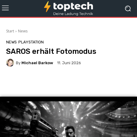
Start
News
NEWS
PLAYSTATION
SAROS erhält Fotomodus
By
Michael Barkow
11. Juni 2026
Facebook
X
Pinterest
Wha