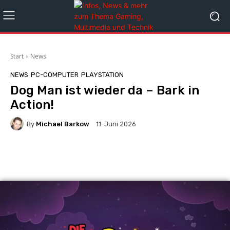
Start
News
NEWS
PC-COMPUTER
PLAYSTATION
Dog Man ist wieder da – Bark in
Action!
By
Michael Barkow
11. Juni 2026
Facebook
X
Pinterest
Wha