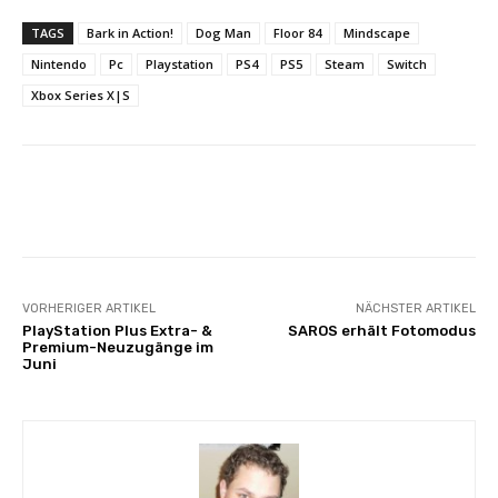
TAGS
Bark in Action!
Dog Man
Floor 84
Mindscape
Nintendo
Pc
Playstation
PS4
PS5
Steam
Switch
Xbox Series X|S
Facebook
X
Pinterest
Wha
VORHERIGER ARTIKEL
NÄCHSTER ARTIKEL
PlayStation Plus Extra- &
SAROS erhält Fotomodus
Premium-Neuzugänge im
Juni