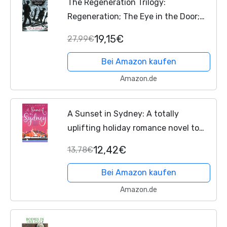
The Regeneration Trilogy:
Regeneration; The Eye in the Door;
The Ghost Road
19,15€
27,99€
Bei Amazon kaufen
Amazon.de
A Sunset in Sydney: A totally
uplifting holiday romance novel to
make you smile (The Holiday
12,42€
13,78€
Romance, Band 3)
Bei Amazon kaufen
Amazon.de