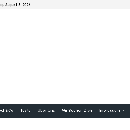
ag, August 6, 2026
ech&Co
Tests
Über Uns
Wir Suchen Dich
Impressum