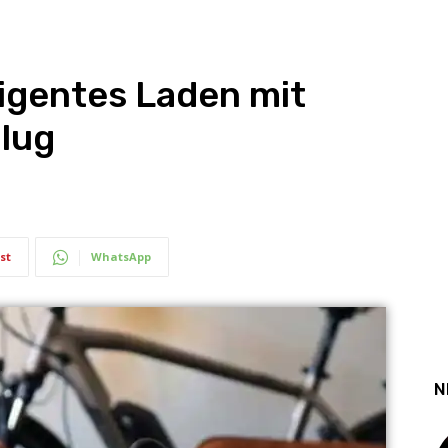
ligentes Laden mit
lug
st
WhatsApp
N