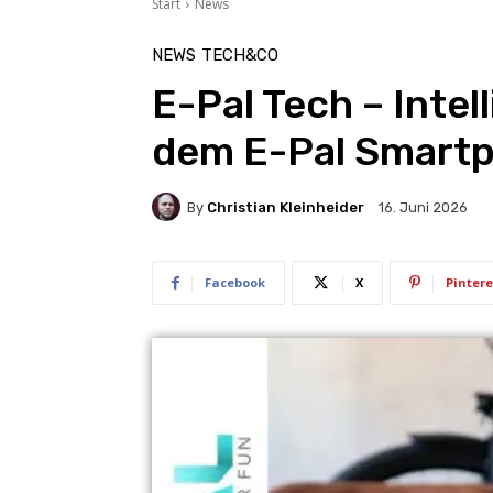
Start
News
NEWS
TECH&CO
E-Pal Tech – Intel
dem E-Pal Smartp
By
Christian Kleinheider
16. Juni 2026
Facebook
X
Pintere