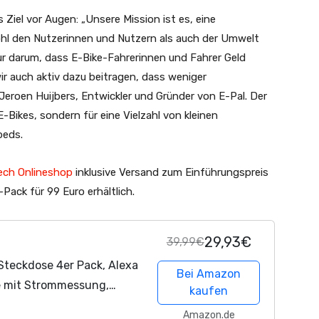
 Ziel vor Augen: „Unsere Mission ist es, eine
hl den Nutzerinnen und Nutzern als auch der Umwelt
ur darum, dass E-Bike-Fahrerinnen und Fahrer Geld
r auch aktiv dazu beitragen, dass weniger
t Jeroen Huijbers, Entwickler und Gründer von E-Pal. Der
E-Bikes, sondern für eine Vielzahl von kleinen
peds.
ech Onlineshop
inklusive Versand zum Einführungspreis
Pack für 99 Euro erhältlich.
29,93€
39,99€
teckdose 4er Pack, Alexa
Bei Amazon
e mit Strommessung,
kaufen
er, Smart Home
Amazon.de