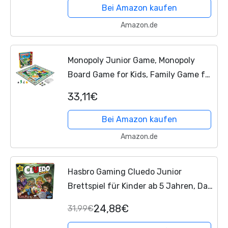
verständlich und dennoch spannend,
Bei Amazon kaufen
für die Familie
Amazon.de
Monopoly Junior Game, Monopoly
Board Game for Kids, Family Game for
2-4 Players
33,11€
Bei Amazon kaufen
Amazon.de
Hasbro Gaming Cluedo Junior
Brettspiel für Kinder ab 5 Jahren, Das
Rätsel um das zerbrochene
24,88€
31,99€
Spielzeug, klassisches Detektivspiel