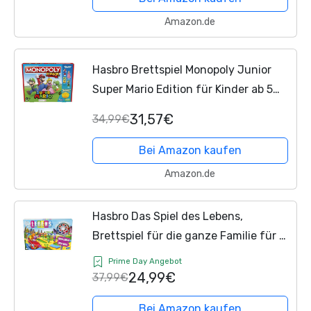
Amazon.de
Hasbro Brettspiel Monopoly Junior
Super Mario Edition für Kinder ab 5
Jahren Spielen Sie in The Mushroom
31,57€
34,99€
Kingdom wie Mario, Peach, Yoshi oder
Luigi, Multi...
Bei Amazon kaufen
Amazon.de
Hasbro Das Spiel des Lebens,
Brettspiel für die ganze Familie für 2
– 4 Spieler, für Kinder ab 8 Jahren,
Prime Day Angebot
enthält Bunte Stifte
24,99€
37,99€
Bei Amazon kaufen