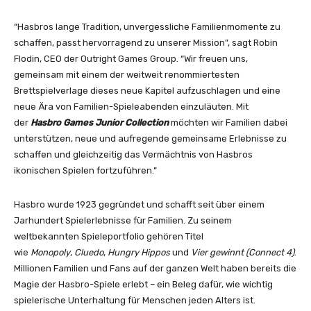
“Hasbros lange Tradition, unvergessliche Familienmomente zu
schaffen, passt hervorragend zu unserer Mission”, sagt Robin
Flodin, CEO der Outright Games Group. “Wir freuen uns,
gemeinsam mit einem der weitweit renommiertesten
Brettspielverlage dieses neue Kapitel aufzuschlagen und eine
neue Ära von Familien-Spieleabenden einzuläuten. Mit
der
Hasbro Games Junior Collection
möchten wir Familien dabei
unterstützen, neue und aufregende gemeinsame Erlebnisse zu
schaffen und gleichzeitig das Vermächtnis von Hasbros
ikonischen Spielen fortzuführen.”
Hasbro wurde 1923 gegründet und schafft seit über einem
Jarhundert Spielerlebnisse für Familien. Zu seinem
weltbekannten Spieleportfolio gehören Titel
wie
Monopoly
,
Cluedo
,
Hungry Hippos
und
Vier gewinnt (Connect 4)
.
Millionen Familien und Fans auf der ganzen Welt haben bereits die
Magie der Hasbro-Spiele erlebt – ein Beleg dafür, wie wichtig
spielerische Unterhaltung für Menschen jeden Alters ist.