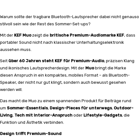
Warum sollte der tragbare Bluetooth-Lautsprecher dabei nicht genauso
stilvoll sein wie der Rest des Sommer-Set-ups?
Mit der
KEF Muo
zeigt die
britische Premium-Audiomarke
KEF
, dass
portabler Sound nicht nach klassischer Unterhaltungselektronik
aussehen muss.
Seit
über 60 Jahren steht KEF für Premium-Audio
, präzisen Klang
und ikonisches Lautsprecherdesign. Mit der
Muo
bringt die Marke
diesen Anspruch in ein kompaktes, mobiles Format – als Bluetooth-
Speaker, der nicht nur gut klingt, sondern auch bewusst gesehen
werden will.
Das macht die Muo zu einem spannenden Produkt für Beiträge rund
um
Sommer-Essentials
,
Design-Pieces für unterwegs
,
Outdoor-
Living
,
Tech mit Interior-Anspruch
oder
Lifestyle-Gadgets
, die
Funktion und Ästhetik verbinden.
Design trifft Premium-Sound