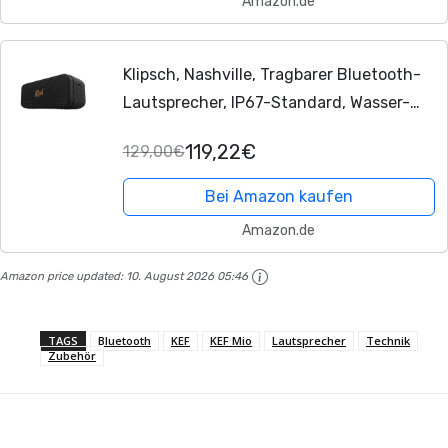
Amazon.de
Klipsch, Nashville, Tragbarer Bluetooth-
Lautsprecher, IP67-Standard, Wasser-
und staubabweisend, 24 Stunden
119,22€
129,00€
Akkulaufzeit, Bluetooth 5.3, Verstellbarer
und...
Bei Amazon kaufen
Amazon.de
Amazon price updated:
10. August 2026 05:46
TAGS
Bluetooth
KEF
KEF Mio
Lautsprecher
Technik
Zubehör
Facebook
X
Pinterest
WhatsApp