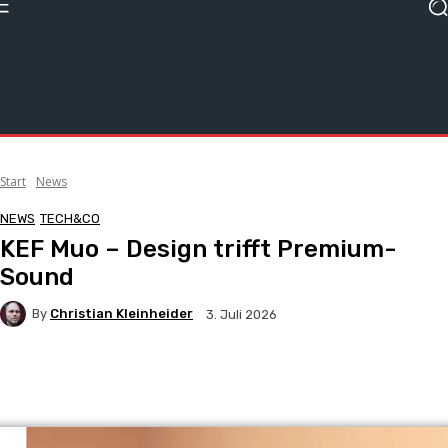
Start
News
NEWS
TECH&CO
KEF Muo – Design trifft Premium-
Sound
By
Christian Kleinheider
3. Juli 2026
Facebook
X
Pinterest
WhatsApp