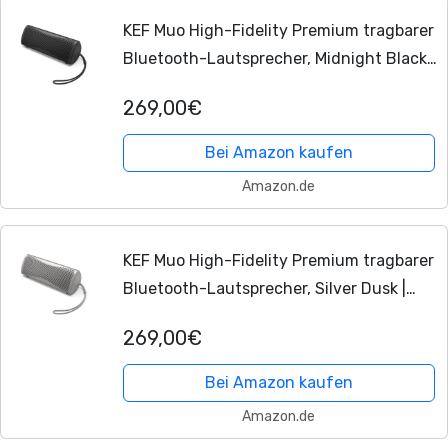
KEF Muo High-Fidelity Premium tragbarer
Bluetooth-Lautsprecher, Midnight Black |
Bluetooth 5.4 aptX Adaptive | USB-C |
269,00€
IP67 wasserdicht | 24 Std....
Bei Amazon kaufen
Amazon.de
KEF Muo High-Fidelity Premium tragbarer
Bluetooth-Lautsprecher, Silver Dusk |
Bluetooth 5.4 aptX Adaptive | USB-C |
269,00€
IP67 wasserdicht | 24 Std.
Wiedergabezeit...
Bei Amazon kaufen
Amazon.de