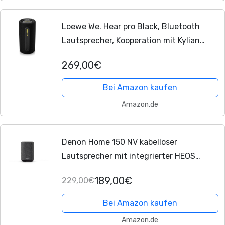
Loewe We. Hear pro Black, Bluetooth
Lautsprecher, Kooperation mit Kylian
Mbappé, 100 W, Wasserresistent IPX6,
269,00€
Tragbar, 24h Akku, Powerbank, 100W
Bei Amazon kaufen
Amazon.de
Denon Home 150 NV kabelloser
Lautsprecher mit integrierter HEOS
Multiroom-Technologie, Bluetooth, Apple
189,00€
229,00€
AirPlay 2, Schwarz
Bei Amazon kaufen
Amazon.de