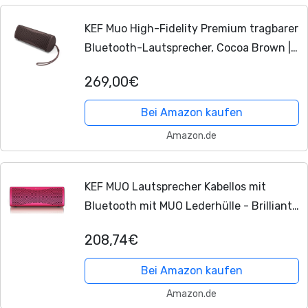
KEF Muo High-Fidelity Premium tragbarer
Bluetooth-Lautsprecher, Cocoa Brown |
Bluetooth 5.4 aptX Adaptive | USB-C |
269,00€
IP67 wasserdicht | 24 Std.
Wiedergabezeit...
Bei Amazon kaufen
Amazon.de
KEF MUO Lautsprecher Kabellos mit
Bluetooth mit MUO Lederhülle - Brilliant
Rose (SP3892FD-BUN)
208,74€
Bei Amazon kaufen
Amazon.de