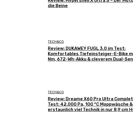
Review: Hypershell X Ultra S – Der Moto
die Beine
TECH&CO
Review: DUKAWEY FUGL 3.0 im Test:
Komfortables Tiefeinsteiger-E-Bike m
Nm, 672-Wh-Akku & cleverem Dual-Se
TECH&CO
Review: Dreame X60 Pro Ultra Complet
Test: 42.000 Pa, 100 °C Moppwäsche &
erstaunlich viel Technik in nur 8,9 cm 