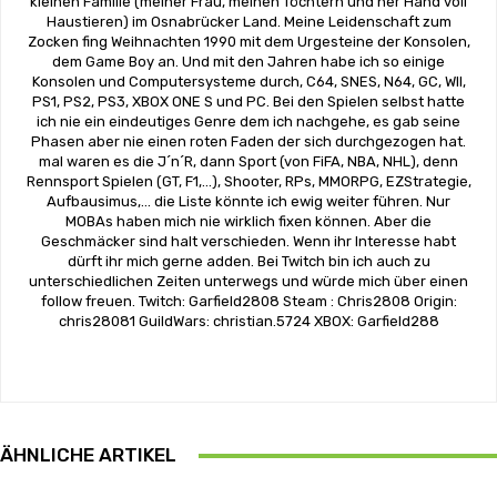
kleinen Familie (meiner Frau, meinen Töchtern und ner Hand voll
Haustieren) im Osnabrücker Land. Meine Leidenschaft zum
Zocken fing Weihnachten 1990 mit dem Urgesteine der Konsolen,
dem Game Boy an. Und mit den Jahren habe ich so einige
Konsolen und Computersysteme durch, C64, SNES, N64, GC, WII,
PS1, PS2, PS3, XBOX ONE S und PC. Bei den Spielen selbst hatte
ich nie ein eindeutiges Genre dem ich nachgehe, es gab seine
Phasen aber nie einen roten Faden der sich durchgezogen hat.
mal waren es die J´n´R, dann Sport (von FiFA, NBA, NHL), denn
Rennsport Spielen (GT, F1,...), Shooter, RPs, MMORPG, EZStrategie,
Aufbausimus,... die Liste könnte ich ewig weiter führen. Nur
MOBAs haben mich nie wirklich fixen können. Aber die
Geschmäcker sind halt verschieden. Wenn ihr Interesse habt
dürft ihr mich gerne adden. Bei Twitch bin ich auch zu
unterschiedlichen Zeiten unterwegs und würde mich über einen
follow freuen. Twitch: Garfield2808 Steam : Chris2808 Origin:
chris28081 GuildWars: christian.5724 XBOX: Garfield288
ÄHNLICHE ARTIKEL