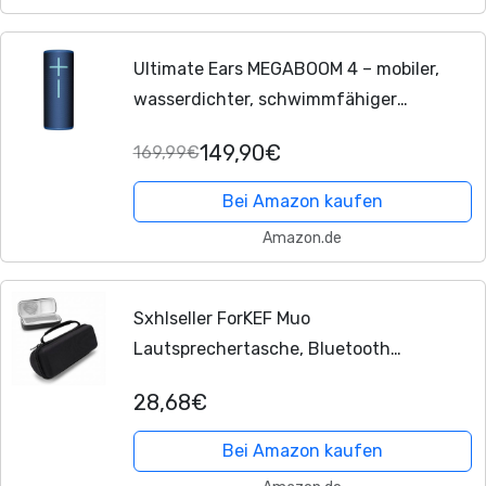
Ultimate Ears MEGABOOM 4 – mobiler,
wasserdichter, schwimmfähiger
Bluetooth-Lautsprecher mit kräftigem
149,90€
169,99€
360-Grad-Sound und donnernden
Tiefen, 20-Stunden-Akku...
Bei Amazon kaufen
Amazon.de
Sxhlseller ForKEF Muo
Lautsprechertasche, Bluetooth
Lautsprecher Reisetasche mit Griff, Nylon
28,68€
Hart Eva Schutz Aufbewahrungstasche
für KEF Muo
Bei Amazon kaufen