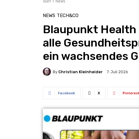
Start
News
NEWS
TECH&CO
Blaupunkt Health 
alle Gesundheitsp
ein wachsendes 
By
Christian Kleinheider
7. Juli 2026
Facebook
X
Pinteres