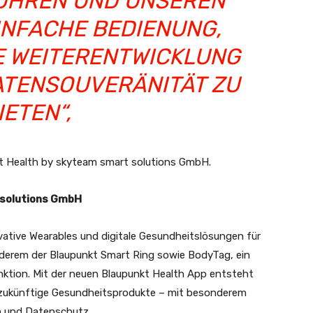
HREN UND UNSEREN
INFACHE BEDIENUNG,
E WEITERENTWICKLUNG
TENSOUVERÄNITÄT ZU
IETEN“,
kt Health by skyteam smart solutions GmbH.
 solutions GmbH
tive Wearables und digitale Gesundheitslösungen für
nderem der Blaupunkt Smart Ring sowie BodyTag, ein
unktion. Mit der neuen Blaupunkt Health App entsteht
 zukünftige Gesundheitsprodukte – mit besonderem
on und Datenschutz.