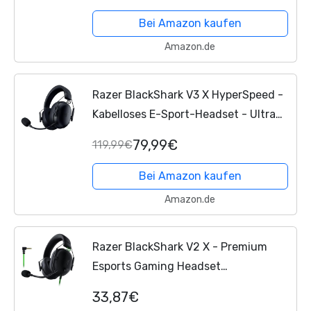
Chroma RGB Beleuchtung Typ C Typ
A Kabel für PC Mac PS5
Nintendo
Bei Amazon kaufen
Switch
...
Amazon.de
Razer BlackShark V3 X HyperSpeed -
Kabelloses E-Sport-Headset - Ultra
leicht 270g - Triforce 50mm Treiber -
79,99€
119,99€
Abnehmbares Mikrofon - Surround
Sound - Wireless...
Bei Amazon kaufen
Amazon.de
Razer BlackShark V2 X - Premium
Esports Gaming Headset
(Kabelgebundene Kopfhörer mit
33,87€
50mm-Treiber, Rauschunterdrückung