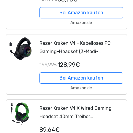
ausziehbares Nierenmikrofon,
Surround Sound, Chroma RGB,...
Bei Amazon kaufen
Amazon.de
Razer Kraken V4 - Kabelloses PC
Gaming-Headset (3-Modi-
Konnektivität, Triforce 40mm Treiber,
128,99€
199,99€
9-Zonen-RGB-Beleuchtung der
Ohrmuscheln, Mix- und...
Bei Amazon kaufen
Amazon.de
Razer Kraken V4 X Wired Gaming
Headset 40mm Treiber
Nierenmikrofon Memory Foam Kissen
89,64€