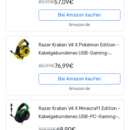
57,09€
89,99€
Nierenmikrofon, 7.1-Surround-Sound,
Chroma RGB, für PC - Konsolen...
Bei Amazon kaufen
Amazon.de
Razer Kraken V4 X Pokémon Edition -
Kabelgebundenes USB-Gaming-
Headset - Triforce 40mm-Treiber -
76,99€
80,99€
ausziehbares Nierenmikrofon -
Surround Sound - Chroma RGB -...
Bei Amazon kaufen
Amazon.de
Razer Kraken V4 X Minecraft Edition -
Kabelgebundenes USB-PC-Gaming-
Headset (Triforce 40mm-Treiber,
68,90€
109,99€