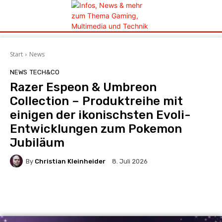
Start
News
NEWS
TECH&CO
Razer Espeon & Umbreon
Collection – Produktreihe mit
einigen der ikonischsten Evoli-
Entwicklungen zum Pokemon
Jubiläum
By
Christian Kleinheider
8. Juli 2026
Facebook
X
Pinterest
Wha