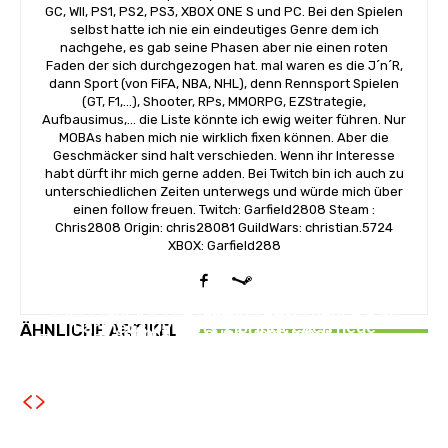
GC, WII, PS1, PS2, PS3, XBOX ONE S und PC. Bei den Spielen
selbst hatte ich nie ein eindeutiges Genre dem ich
nachgehe, es gab seine Phasen aber nie einen roten
Faden der sich durchgezogen hat. mal waren es die J´n´R,
dann Sport (von FiFA, NBA, NHL), denn Rennsport Spielen
(GT, F1,...), Shooter, RPs, MMORPG, EZStrategie,
Aufbausimus,... die Liste könnte ich ewig weiter führen. Nur
MOBAs haben mich nie wirklich fixen können. Aber die
Geschmäcker sind halt verschieden. Wenn ihr Interesse
habt dürft ihr mich gerne adden. Bei Twitch bin ich auch zu
unterschiedlichen Zeiten unterwegs und würde mich über
einen follow freuen. Twitch: Garfield2808 Steam :
Chris2808 Origin: chris28081 GuildWars: christian.5724
XBOX: Garfield288
NEWS
NEWS
Tom Clancy’s The Division Resurgence – ab
NEWS
Farmer’s Dynasty 2 bringt euch neue
ÄHNLICHE ARTIKEL
sofort für euch verfügbar
Tower Tactics 2 angekündigt: Tower Defense
Fahrzeuge
und Deckbuilding Kombo kehrt zurück