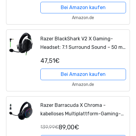
für PC, Mac, PS4,
Xbox One
&
Bei Amazon kaufen
Switch)...
Amazon.de
Razer BlackShark V2 X Gaming-
Headset: 7.1 Surround Sound – 50 mm
Treiber – Memory-Schaumstoff-
47,51€
Kissen – für PC, PS4, PS5, Switch,
Xbox One
, Xbox Series X|S,...
Bei Amazon kaufen
Amazon.de
Razer Barracuda X Chroma -
kabelloses Multiplattform-Gaming-
Headset mit 6 Zonen Chroma RGB
89,00€
139,99€
(SmartSwitch Hyperspeed &