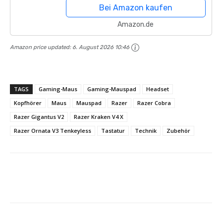
Bluetooth, 40mm Treiber,
Bei Amazon kaufen
abnehmbares...
Amazon.de
Amazon price updated:
6. August 2026 10:46
TAGS
Gaming-Maus
Gaming-Mauspad
Headset
Kopfhörer
Maus
Mauspad
Razer
Razer Cobra
Razer Gigantus V2
Razer Kraken V4 X
Razer Ornata V3 Tenkeyless
Tastatur
Technik
Zubehör
Facebook
X
Pinterest
Wha