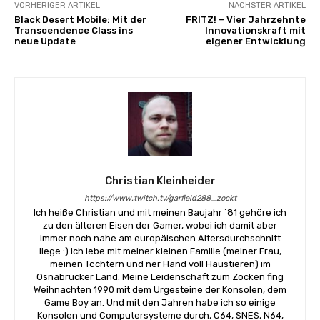
VORHERIGER ARTIKEL
NÄCHSTER ARTIKEL
Black Desert Mobile: Mit der
FRITZ! – Vier Jahrzehnte
Transcendence Class ins
Innovationskraft mit
neue Update
eigener Entwicklung
Christian Kleinheider
https://www.twitch.tv/garfield288_zockt
Ich heiße Christian und mit meinen Baujahr ´81 gehöre ich
zu den älteren Eisen der Gamer, wobei ich damit aber
immer noch nahe am europäischen Altersdurchschnitt
liege :) Ich lebe mit meiner kleinen Familie (meiner Frau,
meinen Töchtern und ner Hand voll Haustieren) im
Osnabrücker Land. Meine Leidenschaft zum Zocken fing
Weihnachten 1990 mit dem Urgesteine der Konsolen, dem
Game Boy an. Und mit den Jahren habe ich so einige
Konsolen und Computersysteme durch, C64, SNES, N64,