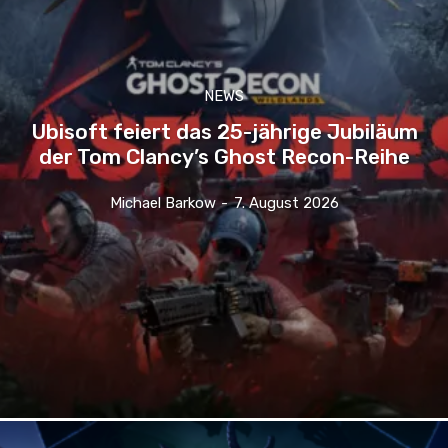
NEWS
Ubisoft feiert das 25-jährige Jubiläum
der Tom Clancy’s Ghost Recon-Reihe
Michael Barkow
-
7. August 2026