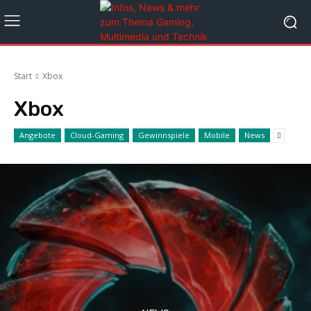
Start
Xbox
Xbox
Angebote
Cloud-Gaming
Gewinnspiele
Mobile
News