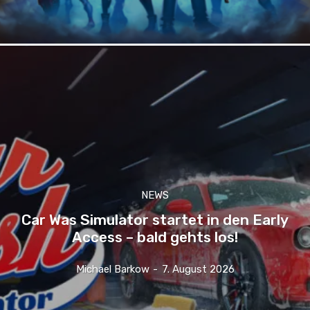
NEWS
Car Was Simulator startet in den Early
Access – bald gehts los!
Michael Barkow
-
7. August 2026