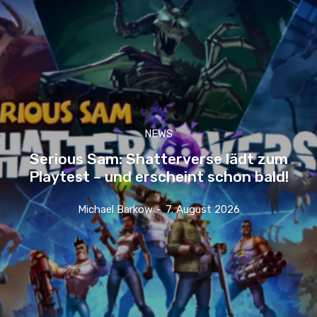
NEWS
Serious Sam: Shatterverse lädt zum
Playtest – und erscheint schon bald!
Michael Barkow
-
7. August 2026