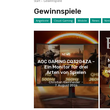
Start
Gewinnspiele
Gewinnspiele
Angebote
Cloud-Gaming
Mobile
News
Nin
NEWS
AOC GAMING CQ32G4ZA –
Ein Monitor für drei
ne
Arten von Spielen
Christian Kleinheider
-
7. August 2026