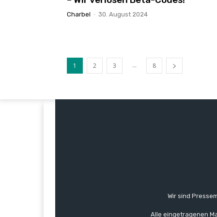
Charbel
-
30. August 2024
...
1
2
3
8
Wir sind Pressem
Alle eingetragenen Ma