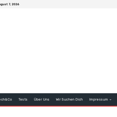
ugust 7, 2026
ech&Co
Tests
Über Uns
Wir Suchen Dich
Impressum