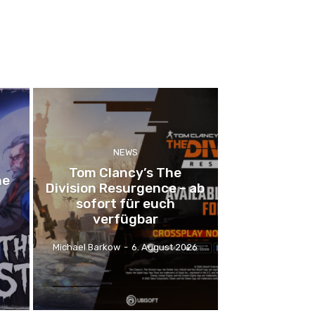
NEWS
Tom Clancy’s The
he
Division Resurgence – ab
sofort für euch
verfügbar
Michael Barkow
-
6. August 2026