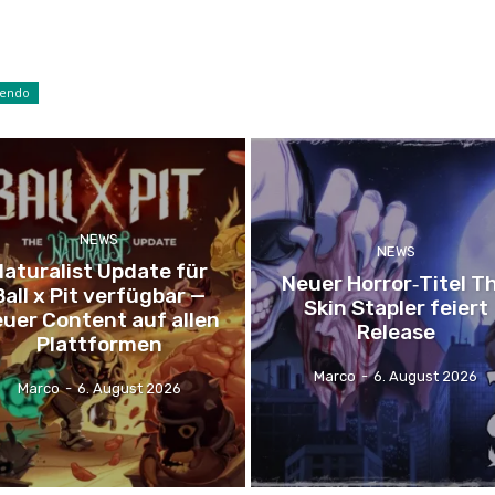
tendo
NEWS
NEWS
Naturalist Update für
Neuer Horror‑Titel T
Ball x Pit verfügbar —
Skin Stapler feiert
uer Content auf allen
Release
Plattformen
Marco
-
6. August 2026
Marco
-
6. August 2026