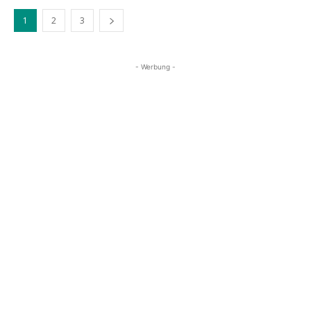
1
2
3
- Werbung -