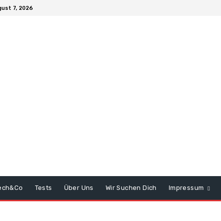
gust 7, 2026
ech&Co
Tests
Über Uns
Wir Suchen Dich
Impressum