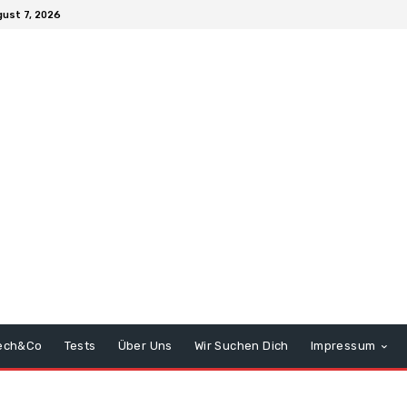
gust 7, 2026
ech&Co
Tests
Über Uns
Wir Suchen Dich
Impressum