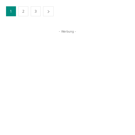
1
2
3
- Werbung -