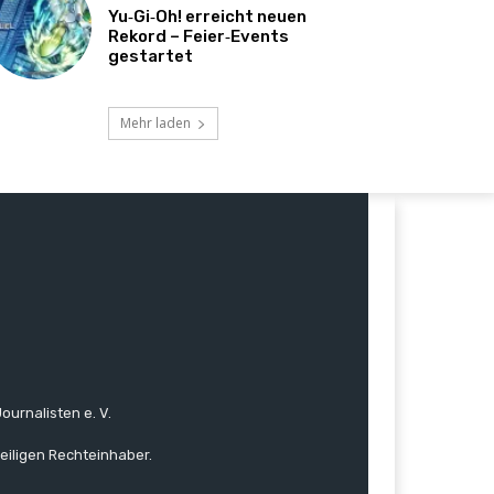
Yu‑Gi‑Oh! erreicht neuen
Rekord – Feier‑Events
gestartet
Mehr laden
ournalisten e. V.
eiligen Rechteinhaber.