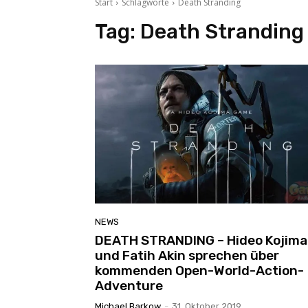
Start
Schlagworte
Death Stranding
Tag:
Death Stranding
NEWS
DEATH STRANDING – Hideo Kojima
und Fatih Akin sprechen über
kommenden Open-World-Action-
Adventure
Michael Barkow
-
31. Oktober 2019