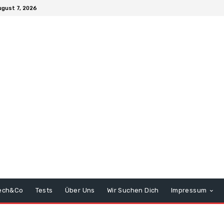
ugust 7, 2026
ech&Co
Tests
Über Uns
Wir Suchen Dich
Impressum