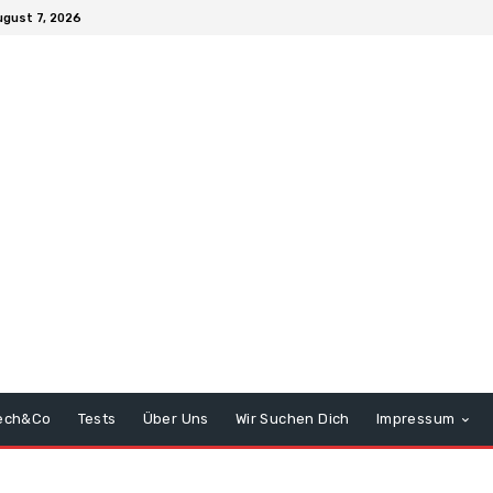
ugust 7, 2026
ech&Co
Tests
Über Uns
Wir Suchen Dich
Impressum