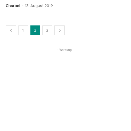
Charbel
-
13. August 2019
1
2
3
- Werbung -