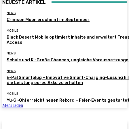
NEUESTE ARTIKEL
NEWS
Crimson Moon erscheint im September
MOBILE
Black Desert Mobile optimiert Inhalte und erweitert Trea
Access
NEWS
Schule und KI: Große Chancen, ungleiche Voraussetzunge
NEWS
E-Pal Smartplug – Innovative Smart-Charging-Lösung hil
die Leistung eures Akku zu erhalten
MOBILE
Yu‑Gi‑Oh! erreicht neuen Rekord – Feier‑Events gestarte
Mehr laden