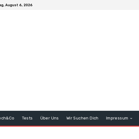
g, August 6, 2026
ech&Co
Tests
Über Uns
Wir Suchen Dich
Impressum