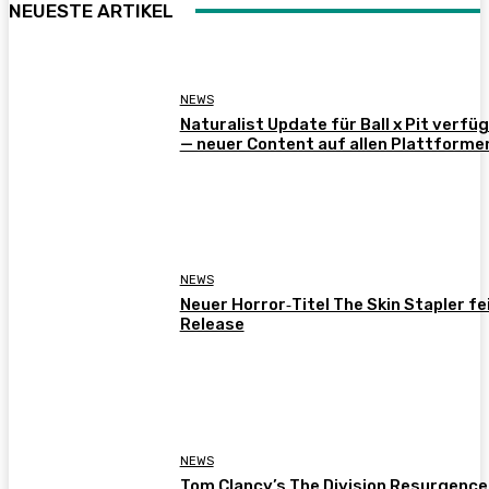
NEUESTE ARTIKEL
NEWS
Naturalist Update für Ball x Pit verfü
— neuer Content auf allen Plattforme
NEWS
Neuer Horror‑Titel The Skin Stapler fe
Release
NEWS
Tom Clancy’s The Division Resurgence