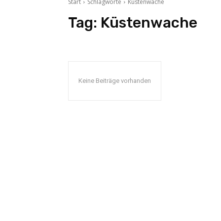
Start
Schlagworte
Küstenwache
Tag:
Küstenwache
Keine Beiträge vorhanden