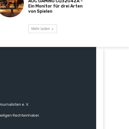
AOC GAMING CQ32G4ZA –
Ein Monitor für drei Arten
von Spielen
Mehr laden
ournalisten e. V.
eiligen Rechteinhaber.