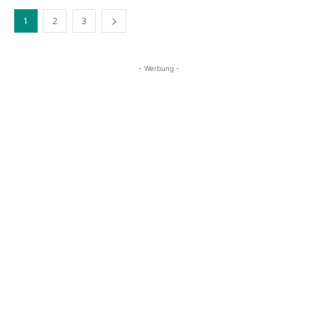
1
2
3
- Werbung -