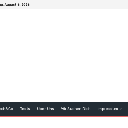
g, August 6, 2026
ech&Co
Tests
Über Uns
Wir Suchen Dich
Impressum