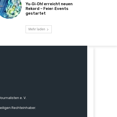
Yu‑Gi‑Oh! erreicht neuen
Rekord – Feier‑Events
gestartet
Mehr laden
ournalisten e. V.
eiligen Rechteinhaber.