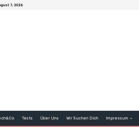
ugust 7, 2026
ech&Co
Tests
Über Uns
Wir Suchen Dich
Impressum