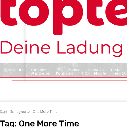
Startseite
Konsolen
PC
Mobile
Tech&Co
Tests
Startseite
Konsolen
PC
Mobile
Tech&C
Start
Schlagworte
One More Time
Tag:
One More Time