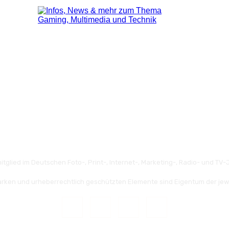
itglied im Deutschen Foto-, Print-, Internet-, Marketing-, Radio- und TV-J
rken und urheberrechtlich geschützten Elemente sind Eigentum der jew