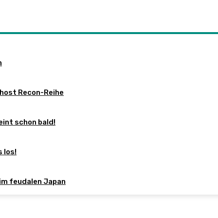
n
Ghost Recon-Reihe
int schon bald!
 los!
 im feudalen Japan