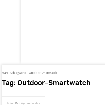
Startseite
Konsolen
PC
Mobile
Tech&C
Start
Schlagworte
Outdoor-Smartwatch
Tag:
Outdoor-Smartwatch
Keine Beiträge vorhanden