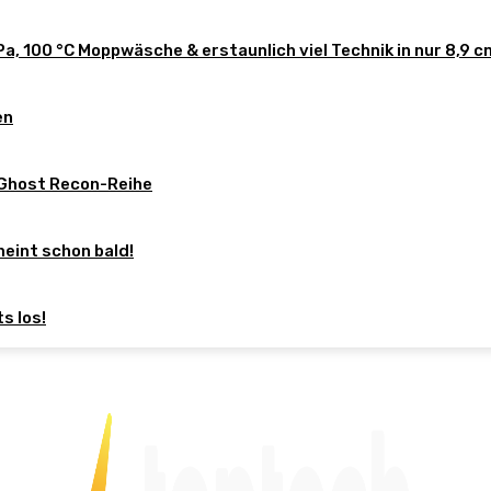
a, 100 °C Moppwäsche & erstaunlich viel Technik in nur 8,9 
en
 Ghost Recon-Reihe
eint schon bald!
s los!