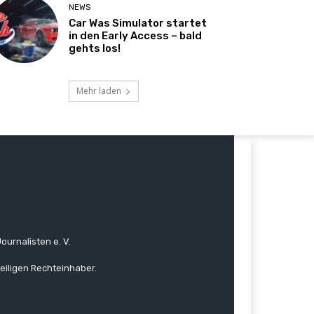
NEWS
Car Was Simulator startet
in den Early Access – bald
gehts los!
Mehr laden
ournalisten e. V.
eiligen Rechteinhaber.