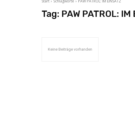
Start
Schlagworte
PAW PATROL: IM EINSATZ
Tag:
PAW PATROL: IM
Keine Beiträge vorhanden