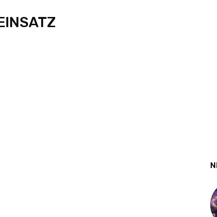
 EINSATZ
N